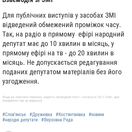
Для публічних виступів у засобах ЗМІ
відведений обмежений проміжок часу.
Так, на радіо в прямому ефірі
народний
депутат має до 10 хвилин в місяць, у
прямому ефірі на тв - до 20 хвилин в
місяць. Не допускається редагування
поданих депутатом матеріалів без його
узгодження.
Якщо ви помітили помилку, виділіть необхідний текст і натисніть Ctrl + Enter, щоб
повідомити про це редакцію
#Слов'янськ
#Дружківка
#Костянтинівка
#новини
#народні депутати
#Верховна Рада