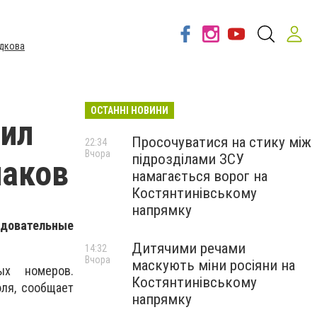
дкова
ОСТАННІ НОВИНИ
рил
Просочуватися на стику між
22:34
Вчора
підрозділами ЗСУ
наков
намагається ворог на
Костянтинівському
напрямку
довательные
Дитячими речами
14:32
Вчора
маскують міни росіяни на
ых номеров.
Костянтинівському
ля, сообщает
напрямку