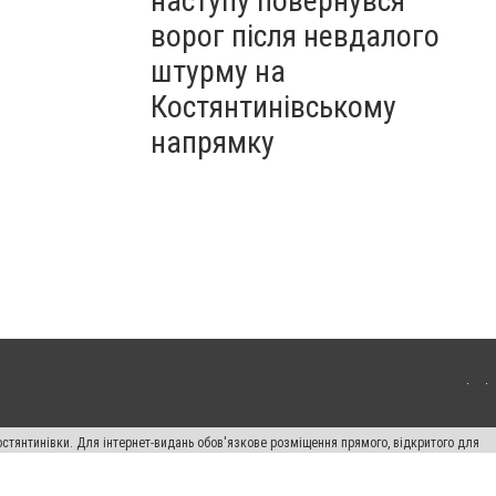
наступу повернувся
ворог після невдалого
штурму на
Костянтинівському
напрямку
остянтинівки. Для інтернет-видань обов'язкове розміщення прямого, відкритого для
лама" публікуються на правах реклами.