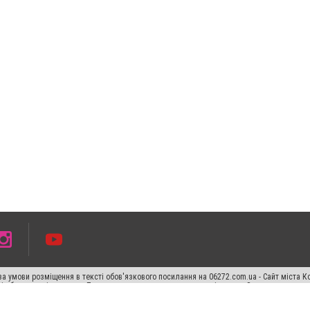
а умови розміщення в тексті обов'язкового посилання на 06272.com.ua - Сайт міста К
сті або в якості джерела. Порушення виняткових прав переслідується Законом.
ський спецпроєкт", "Політичні новини", "Пресреліз", "PR", "Офіційно", "Політична рек