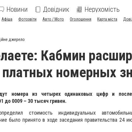
Новини
Довідник
Нерухомість
Афіша
Фотозвіти
Авто / Мото
Оголошення
Карта міста
Дові
ійне джерело
лаете: Кабмин расши
 платных номерных з
дут номера из четырех одинаковых цифр и после
1 до 0009 – 30 тысяч гривен.
пределил стоимость индивидуальных автомобильн
ие было принято в ходе заседания правительства 24 ию