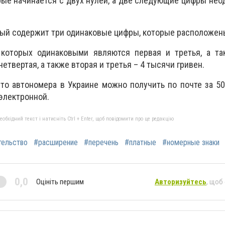
орые начинается с двух нулей, а две следующие цифры нео
орый содержит три одинаковые цифры, которые расположен
 которых одинаковыми являются первая и третья, а та
четвертая, а также вторая и третья – 4 тысячи гривен.
что автономера в Украине можно получить по почте за 50
электронной.
бхідний текст і натисніть Ctrl + Enter, щоб повідомити про це редакцію
тельство
#расширение
#перечень
#платные
#номерные знаки
0,0
Оцініть першим
Авторизуйтесь
, щоб