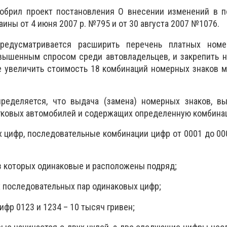
добрил проект постановления О внесении изменений в п
ины от 4 июня 2007 p. №795 и от 30 августа 2007 №1076.
едусматривается расширить перечень платных номе
вышенным спросом среди автовладельцев, и закрепить н
е увеличить стоимость 18 комбинаций номерных знаков 
пределяется, что выдача (замена) номерных знаков, в
ковых автомобилей и содержащих определенную комбинац
х цифр, последовательные комбинации цифр от 0001 до 00
из которых одинаковые и расположены подряд;
х последовательных пар одинаковых цифр;
ифр 0123 и 1234 – 10 тысяч гривен;