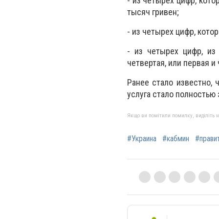
- из четырех цифр, кот
тысяч гривен;
- из четырех цифр, кот
- из четырех цифр, из
четвертая, или первая и 
Ранее стало известно, 
услуга стало полностью 
Якщо ви помітили помилку, виділіть нео
#Украина
#кабмин
#прави