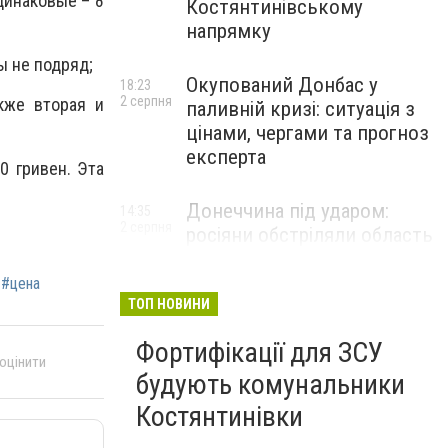
динаковые – 8
Костянтинівському
напрямку
ы не подряд;
Окупований Донбас у
18:23
2 серпня
кже вторая и
паливній кризі: ситуація з
цінами, чергами та прогноз
експерта
0 гривен. Эта
Донеччина під ударом:
14:35
2 серпня
росіяни обстріляли область
25 разів, Філашкін — про
наслідки
#цена
ТОП НОВИНИ
Фортифікації для ЗСУ
 оцінити
будують комунальники
Костянтинівки