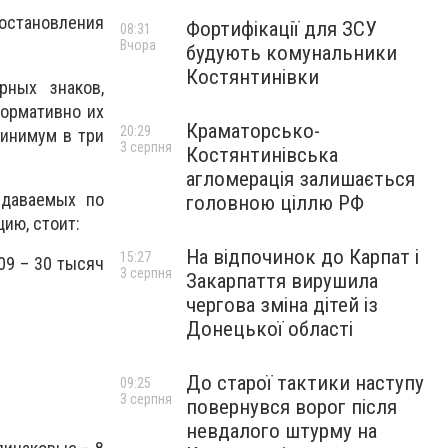
остановления
Фортифікації для ЗСУ
08:31
Вчора
будують комунальники
Костянтинівки
рных знаков,
ормативно их
Краматорсько-
20:29
минимум в три
3 серпня
Костянтинівська
агломерація залишається
ыдаваемых по
головною ціллю РФ
ию, стоит:
На відпочинок до Карпат і
15:27
09 – 30 тысяч
3 серпня
Закарпаття вирушила
чергова зміна дітей із
Донецької області
До старої тактики наступу
09:25
3 серпня
повернувся ворог після
невдалого штурму на