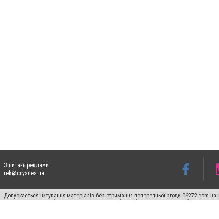
З питань реклами:
rek@citysites.ua
Допускається цитування матеріалів без отримання попередньої згоди 06272.com.ua з
пошукових систем гіперпосилання на цитовані статті не нижче другого абзацу в тек
Матеріали з плашками "Новини компаній", "Промо", "Партнерський матеріал", "Партнер