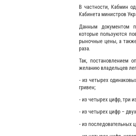
В частности, Кабмин о
Кабинета министров Укра
Данным документом пр
которые пользуются по
рыночные цены, а такж
раза.
Так, постановлением о
желанию владельцев лег
- из четырех одинаковы
гривен;
- из четырех цифр, три 
- из четырех цифр – дву
- из последовательных ц