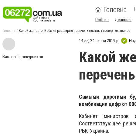
Головна
Робота
Дозвілля
Головна
Какой желаете: Кабмин расширил перечень платных номерных знаков
14:55, 24 липня 2019 р.
Над
Какой же
Виктор Проскурников
перечень
Самыми дорогими бу
комбинации цифр от 000
Кабинет министров о
Соответствующее решен
РБК-Украина.