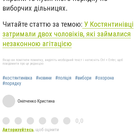
виборчих дільницях.
Читайте статтю за темою:
У Костянтинівці
затримали двох чоловіків, які займалися
незаконною агітацією
Якщо ви помітили помилку, виділіть необхідний текст і натисніть Ctrl + Enter, щоб
повідомити про це редакцію
#костянтинівка
#новини
#поліція
#вибори
#охорона
#порядку
Оніпченко Кристина
0,0
Авторизуйтесь
, щоб оцінити