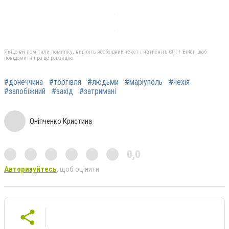
Якщо ви помітили помилку, виділіть необхідний текст і натисніть Ctrl + Enter, щоб
повідомити про це редакцію
#донеччина
#торгівля
#людьми
#маріуполь
#чехія
#запобіжний
#захід
#затримані
Оніпченко Кристина
0,0
Авторизуйтесь
, щоб оцінити