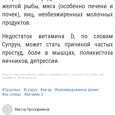
желтой рыбы, мяса (особенно печени и
почек), яиц, необезжиренных молочных
продуктов.
Недостаток витамина D, по словам
Супрун, может стать причиной частых
простуд, боли в мышцах, поликистоза
яичников, депрессии.
Якщо ви помітили помилку, виділіть необхідний текст і натисніть Ctrl + Enter, щоб
повідомити про це редакцію
#Здоровье
#супрун
#загар
#рекомендованное время
#на солнце
#витамин D
Виктор Проскурников