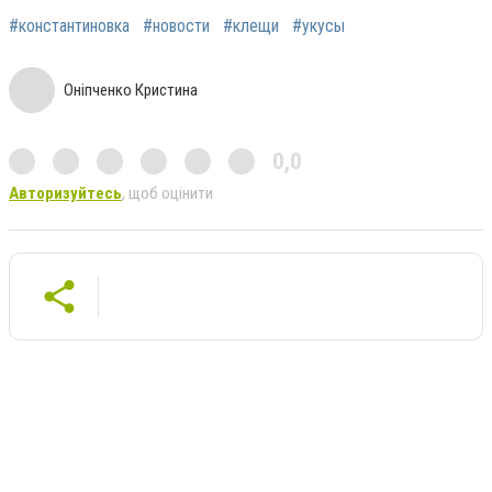
#константиновка
#новости
#клещи
#укусы
Оніпченко Кристина
0,0
Авторизуйтесь
, щоб оцінити