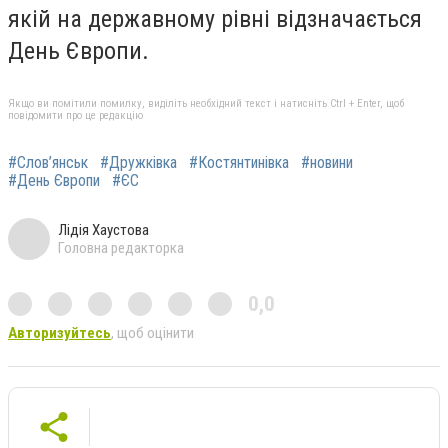
якій на державному рівні відзначається
День Європи.
Якщо ви помітили помилку, виділіть необхідний текст і натисніть Ctrl + Enter, щоб
повідомити про це редакцію
#Слов’янськ
#Дружківка
#Костянтинівка
#новини
#День Європи
#ЄС
Лідія Хаустова
Головна редакторка
0,0
Авторизуйтесь
, щоб оцінити