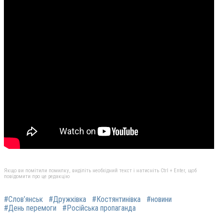
Якщо ви помітили помилку, виділіть необхідний текст і натисніть Ctrl + Enter, щоб
повідомити про це редакцію
#Слов’янськ
#Дружківка
#Костянтинівка
#новини
#День перемоги
#Російська пропаганда