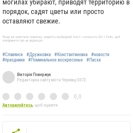
могилах убирают, приводят территорию в
порядок, садят цветы или просто
оставляют свежие.
Якщо ви помітили помилку, виділіть необхідний текст і натисніть Ctrl + Enter, щоб
повідомити про це редакцію
#Славянск
#Дружковка
#Константиновка
#новости
#праздники
#Поминальное воскресенье
#Пасха
Вікторія Повержук
Редакторка сайту міста Чернівці 0372
0,0
Авторизуйтесь
, щоб оцінити