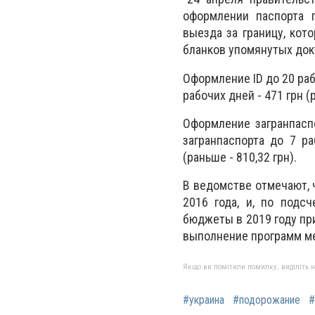
оформлении паспорта г
выезда за границу, кот
бланков упомянутых доку
Оформление ID до 20 раб
рабочих дней - 471 грн (
Оформление загранпаспо
загранпаспорта до 7 р
(раньше - 810,32 грн).
В ведомстве отмечают, 
2016 года, и, по подс
бюджеты в 2019 году при
выполнение программ ме
Якщо ви помітили помилку, виділіть нео
#украина
#подорожание
#