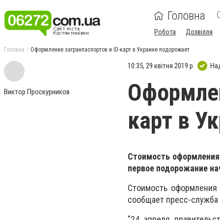
Головна
Робота
Дозвілля
Головна
Оформление загранпаспортов и ID-карт в Украине подорожает
10:35, 29 квітня 2019 р.
На
Оформлен
Виктор Проскурников
карт в У
Стоимость оформления 
первое подорожание нач
Стоимость оформления 
сообщает пресс-служба 
"24 апреля правитель