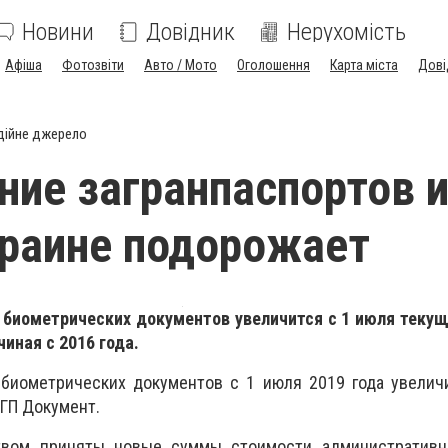
Новини
Довідник
Нерухомість
Афіша
Фотозвіти
Авто / Мото
Оголошення
Карта міста
Дові
дійне джерело
ие загранпаспортов и
краине подорожает
биометрических документов увеличится с 1 июля текуще
иная с 2016 года.
биометрических документов с 1 июля 2019 года увеличи
ГП Документ.
ством приняты новые суммы стоимости административн