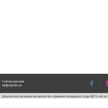
З питань реклами:
rek@citysites.ua
Допускається цитування матеріалів без отримання попередньої згоди 06272.com.ua з
пошукових систем гіперпосилання на цитовані статті не нижче другого абзацу в тек
Матеріали з плашками "Новини компаній", "Промо", "Партнерський матеріал", "Партнер