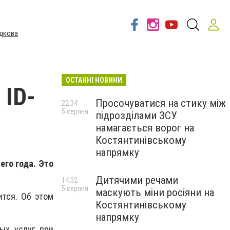
дкова
ОСТАННІ НОВИНИ
 ID-
Просочуватися на стику між
22:34
5 серпня
підрозділами ЗСУ
намагається ворог на
Костянтинівському
напрямку
го года. Это
Дитячими речами
14:32
5 серпня
маскують міни росіяни на
тся. Об этом
Костянтинівському
напрямку
ых услуг при