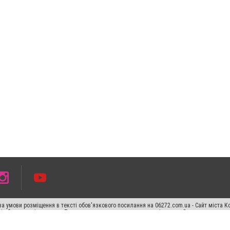
а умови розміщення в тексті обов'язкового посилання на 06272.com.ua - Сайт міста К
сті або в якості джерела. Порушення виняткових прав переслідується Законом.
ський спецпроєкт", "Політичні новини", "Пресреліз", "PR", "Офіційно", "Політична рек