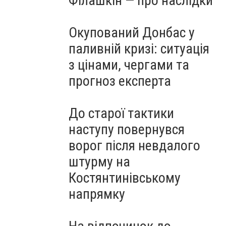
Філашкін — про наслідки
Окупований Донбас у
паливній кризі: ситуація
з цінами, чергами та
прогноз експерта
До старої тактики
наступу повернувся
ворог після невдалого
штурму на
Костянтинівському
напрямку