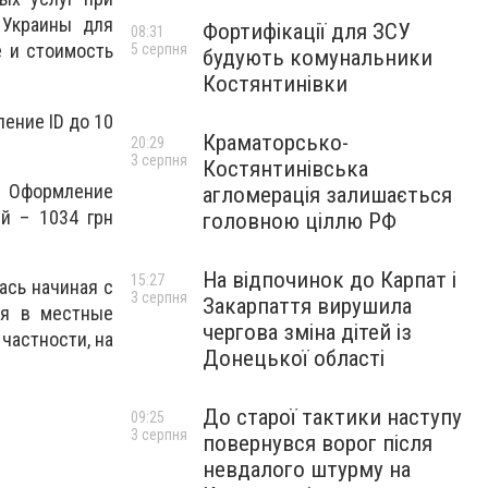
 Украины для
Фортифікації для ЗСУ
08:31
е и стоимость
5 серпня
будують комунальники
Костянтинівки
ление ID до 10
Краматорсько-
20:29
3 серпня
Костянтинівська
). Оформление
агломерація залишається
й – 1034 грн
головною ціллю РФ
На відпочинок до Карпат і
15:27
ась начиная с
3 серпня
Закарпаття вирушила
ия в местные
чергова зміна дітей із
частности, на
Донецької області
До старої тактики наступу
09:25
3 серпня
повернувся ворог після
невдалого штурму на