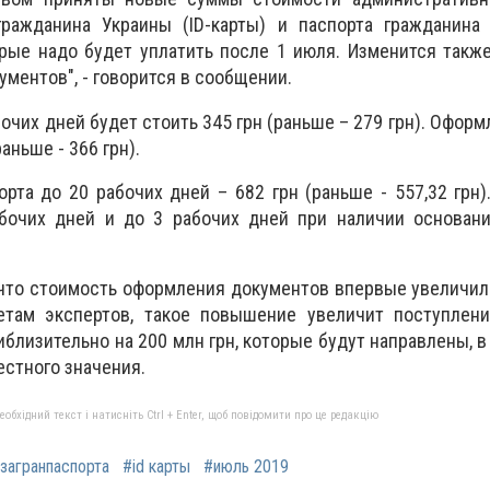
ражданина Украины (ID-карты) и паспорта гражданина
орые надо будет уплатить после 1 июля. Изменится такж
ментов", - говорится в сообщении.
очих дней будет стоить 345 грн (раньше – 279 грн). Оформ
раньше - 366 грн).
рта до 20 рабочих дней – 682 грн (раньше - 557,32 грн
абочих дней и до 3 рабочих дней при наличии основани
что стоимость оформления документов впервые увеличил
четам экспертов, такое повышение увеличит поступлен
близительно на 200 млн грн, которые будут направлены, в 
стного значения.
бхідний текст і натисніть Ctrl + Enter, щоб повідомити про це редакцію
загранпаспорта
#id карты
#июль 2019