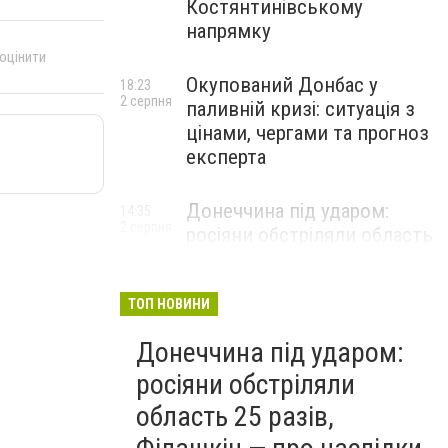
Костянтинівському
напрямку
 оцінити
Окупований Донбас у
18:23
2 серпня
паливній кризі: ситуація з
цінами, чергами та прогноз
експерта
Донеччина під ударом:
14:35
2 серпня
росіяни обстріляли область
25 разів, Філашкін — про
наслідки
ТОП НОВИНИ
Донеччина під ударом:
росіяни обстріляли
область 25 разів,