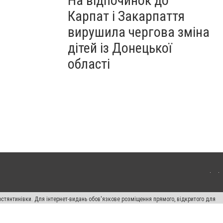
На відпочинок до
Карпат і Закарпаття
вирушила чергова зміна
дітей із Донецької
області
остянтинівки. Для інтернет-видань обов'язкове розміщення прямого, відкритого для
лама" публікуються на правах реклами.