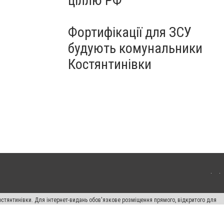
ціллю РФ
Фортифікації для ЗСУ
будують комунальники
Костянтинівки
остянтинівки. Для інтернет-видань обов'язкове розміщення прямого, відкритого для
лама" публікуються на правах реклами.