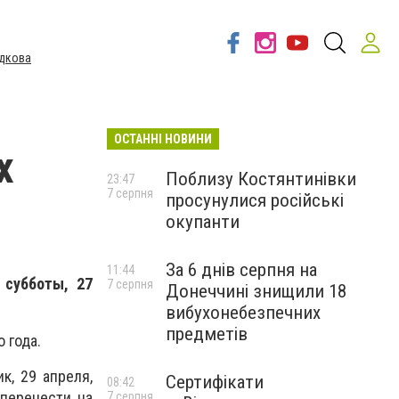
дкова
ОСТАННІ НОВИНИ
х
Поблизу Костянтинівки
23:47
7 серпня
просунулися російські
окупанти
За 6 днів серпня на
11:44
 субботы, 27
7 серпня
Донеччині знищили 18
вибухонебезпечних
предметів
 года.
к, 29 апреля,
Сертифікати
08:42
 перенести на
7 серпня