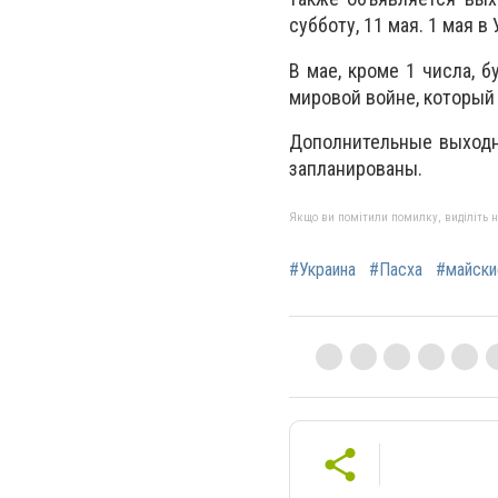
субботу, 11 мая. 1 мая в
В мае, кроме 1 числа, 
мировой войне, который 
Дополнительные выходн
запланированы.
Якщо ви помітили помилку, виділіть нео
#Украина
#Пасха
#майски