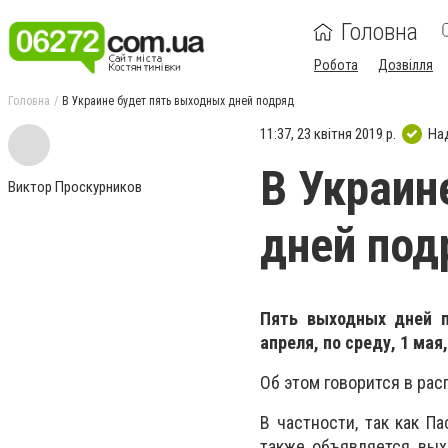
Головна
Робота
Дозвілля
Головна
В Украине будет пять выходных дней подряд
11:37, 23 квітня 2019 р.
На
В Украин
Виктор Проскурников
дней под
Пять выходных дней п
апреля, по среду, 1 мая
Об этом говорится в рас
В частности, так как Па
также объявляется вых