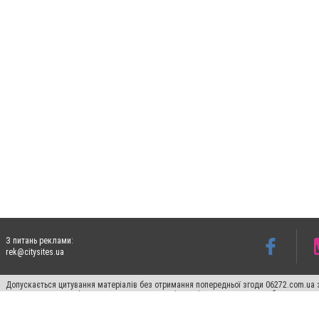
З питань реклами:
rek@citysites.ua
Допускається цитування матеріалів без отримання попередньої згоди 06272.com.ua з
пошукових систем гіперпосилання на цитовані статті не нижче другого абзацу в тек
Матеріали з плашками "Новини компаній", "Промо", "Партнерський матеріал", "Партнер