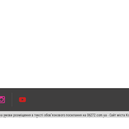
а умови розміщення в тексті обов'язкового посилання на 06272.com.ua - Сайт міста К
сті або в якості джерела. Порушення виняткових прав переслідується Законом.
ський спецпроєкт", "Політичні новини", "Пресреліз", "PR", "Офіційно", "Політична рек