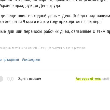
 Украине празднуется День труда.
будет еще один выходной день – День Победы над нациз
отмечается 9 мая и в этом году приходится на четверг.
ые дни или переносы рабочих дней, связанные с этим п
бхідний текст і натисніть Ctrl + Enter, щоб повідомити про це редакцію
е праздники
#выходные
0,0
Оцініть першим
Авторизуйтесь
, щоб