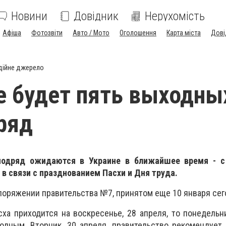
Новини
Довідник
Нерухомість
Афіша
Фотозвіти
Авто / Мото
Оголошення
Карта міста
Дові
дійне джерело
е будет пять выходны
ряд
одряд ожидаются в Украине в ближайшее время - с
, в связи с празднованием Пасхи и Дня труда.
поряжении правительства №7, принятом еще 10 января сего
сха приходится на воскресенье, 28 апреля, то понедельни
одным. Вторник, 30 апреля, правительство рекомендует