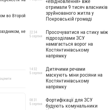
«еВідновлення» вже
отримали 9 тисяч власників
зруйнованого житла у
мом во Второй
Покровській громаді
раздником, не
Просочуватися на стику між
22:34
5 серпня
підрозділами ЗСУ
намагається ворог на
Костянтинівському
напрямку
Дитячими речами
14:32
5 серпня
маскують міни росіяни на
 оцінити
Костянтинівському
напрямку
Фортифікації для ЗСУ
08:31
5 серпня
будують комунальники