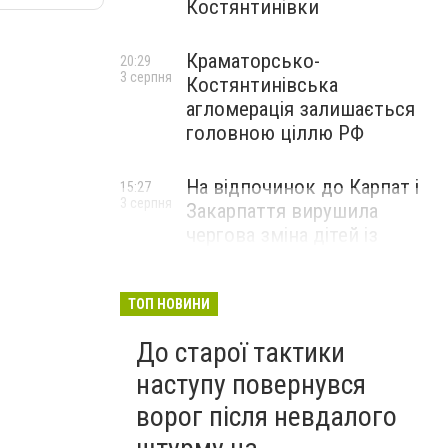
Костянтинівки
Краматорсько-
20:29
3 серпня
Костянтинівська
агломерація залишається
головною ціллю РФ
На відпочинок до Карпат і
15:27
3 серпня
Закарпаття вирушила
чергова зміна дітей із
Донецької області
ТОП НОВИНИ
До старої тактики
наступу повернувся
ворог після невдалого