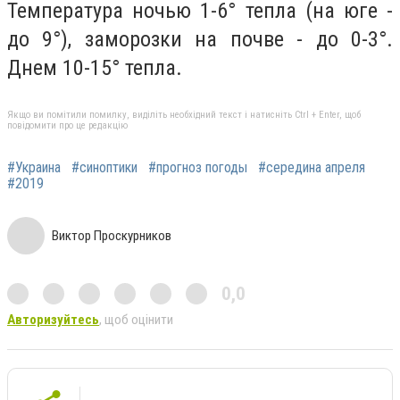
Температура ночью 1-6° тепла (на юге -
до 9°), заморозки на почве - до 0-3°.
Днем 10-15° тепла.
Якщо ви помітили помилку, виділіть необхідний текст і натисніть Ctrl + Enter, щоб
повідомити про це редакцію
#Украина
#синоптики
#прогноз погоды
#середина апреля
#2019
Виктор Проскурников
0,0
Авторизуйтесь
, щоб оцінити