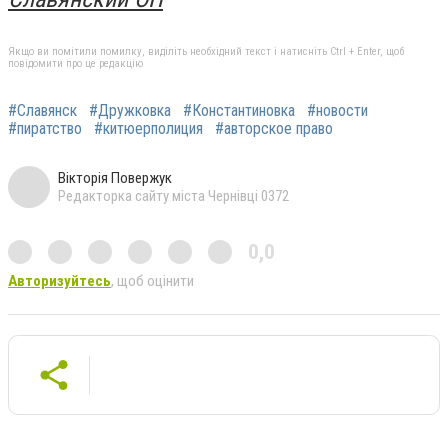
Якщо ви помітили помилку, виділіть необхідний текст і натисніть Ctrl + Enter, щоб
повідомити про це редакцію
#Славянск
#Дружковка
#Константиновка
#новости
#пиратство
#китюерполиция
#авторское право
Вікторія Повержук
Редакторка сайту міста Чернівці 0372
0,0
Авторизуйтесь
, щоб оцінити