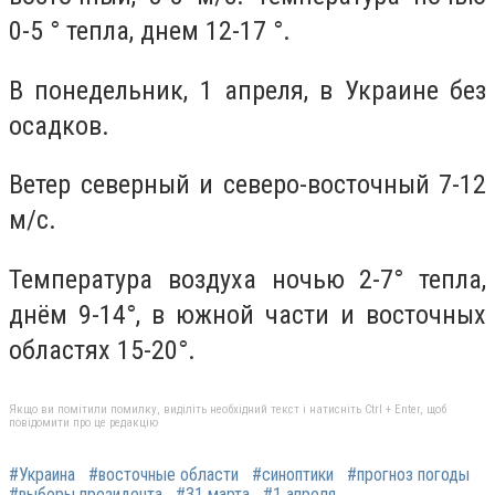
0-5 ° тепла, днем 12-17 °.
В понедельник, 1 апреля, в Украине без
осадков.
Ветер северный и северо-восточный 7-12
м/с.
Температура воздуха ночью 2-7° тепла,
днём 9-14°, в южной части и восточных
областях 15-20°.
Якщо ви помітили помилку, виділіть необхідний текст і натисніть Ctrl + Enter, щоб
повідомити про це редакцію
#Украина
#восточные области
#синоптики
#прогноз погоды
#выборы президента
#31 марта
#1 апреля