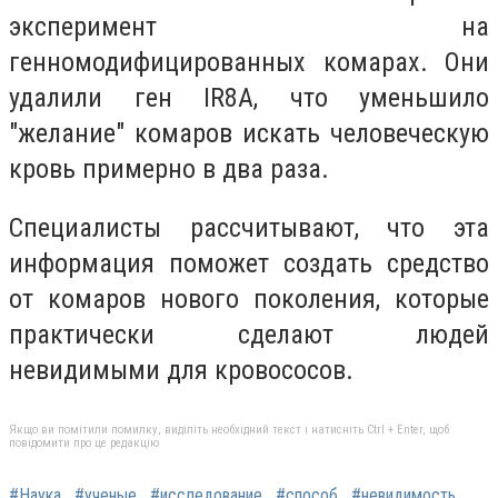
эксперимент на
генномодифицированных комарах. Они
удалили ген IR8A, что уменьшило
"желание" комаров искать человеческую
кровь примерно в два раза.
Специалисты рассчитывают, что эта
информация поможет создать средство
от комаров нового поколения, которые
практически сделают людей
невидимыми для кровососов.
Якщо ви помітили помилку, виділіть необхідний текст і натисніть Ctrl + Enter, щоб
повідомити про це редакцію
#Наука
#ученые
#исследование
#способ
#невидимость