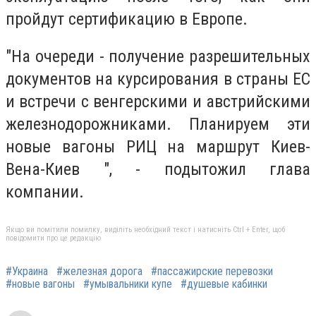
пройдут сертификацию в Европе.
"На очереди - получение разрешительных
документов на курсирования в страны ЕС
и встречи с венгерскими и австрийскими
железнодорожниками. Планируем эти
новые вагоны РИЦ на маршрут Киев-
Вена-Киев ", - подытожил глава
компании.
Якщо ви помітили помилку, виділіть необхідний текст і натисніть Ctrl + Enter, щоб
повідомити про це редакцію
#Украина
#железная дорога
#пассажирские перевозки
#новые вагоны
#умывальники купе
#душевые кабинки