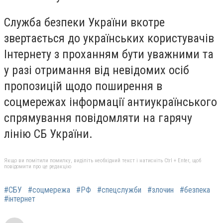
Служба безпеки України вкотре
звертається до українських користувачів
Інтернету з проханням бути уважними та
у разі отримання від невідомих осіб
пропозицій щодо поширення в
соцмережах інформації антиукраїнського
спрямування повідомляти на гарячу
лінію СБ України.
Якщо ви помітили помилку, виділіть необхідний текст і натисніть Ctrl + Enter, щоб
повідомити про це редакцію
#СБУ
#соцмережа
#РФ
#спецслужби
#злочин
#безпека
#інтернет