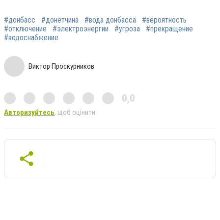
#донбасс
#донетчина
#вода донбасса
#вероятность
#отключение
#электроэнергии
#угроза
#прекращение
#водоснабжение
Виктор Проскурников
0,0
Авторизуйтесь
, щоб оцінити