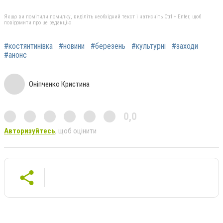
Якщо ви помітили помилку, виділіть необхідний текст і натисніть Ctrl + Enter, щоб
повідомити про це редакцію
#костянтинівка
#новини
#березень
#культурні
#заходи
#анонс
Оніпченко Кристина
0,0
Авторизуйтесь
, щоб оцінити