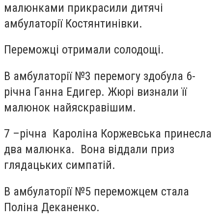
малюнками прикрасили дитячі
амбулаторії Костянтинівки.
Переможці отримали солодощі.
В амбулаторії №3 перемогу здобула 6-
річна Ганна Едигер. Жюрі визнали її
малюнок найяскравішим.
7 –річна Кароліна Коржевська принесла
два малюнка. Вона віддали приз
глядацьких симпатій.
В амбулаторії №5 переможцем стала
Поліна Деканенко.