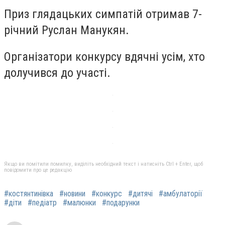
Приз глядацьких симпатій отримав 7-
річний Руслан Манукян.
Організатори конкурсу вдячні усім, хто
долучився до участі.
Якщо ви помітили помилку, виділіть необхідний текст і натисніть Ctrl + Enter, щоб
повідомити про це редакцію
#костянтинівка
#новини
#конкурс
#дитячі
#амбулаторії
#діти
#педіатр
#малюнки
#подарунки