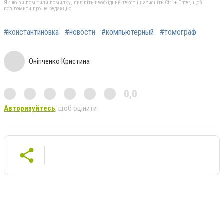
Якщо ви помітили помилку, виділіть необхідний текст і натисніть Ctrl + Enter, щоб
повідомити про це редакцію
#константиновка
#новости
#компьютерный
#томограф
Оніпченко Кристина
0,0
Авторизуйтесь
, щоб оцінити