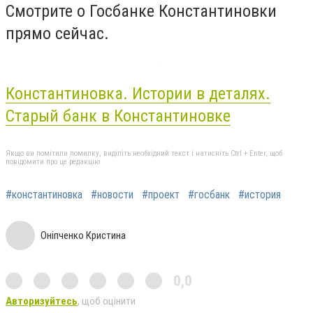
Смотрите о Госбанке Константиновки
прямо сейчас.
Константиновка. Истории в деталях.
Старый банк в Константиновке
Якщо ви помітили помилку, виділіть необхідний текст і натисніть Ctrl + Enter, щоб
повідомити про це редакцію
#константиновка
#новости
#проект
#госбанк
#история
Оніпченко Кристина
0,0
Авторизуйтесь
, щоб оцінити