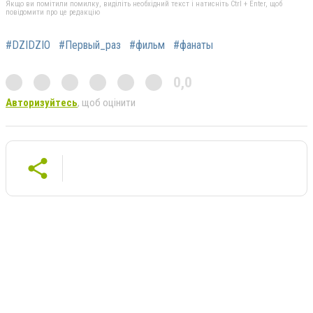
Якщо ви помітили помилку, виділіть необхідний текст і натисніть Ctrl + Enter, щоб
повідомити про це редакцію
#DZIDZIO
#Первый_раз
#фильм
#фанаты
0,0
Авторизуйтесь
, щоб оцінити