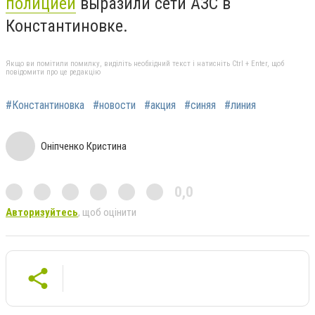
полицией
выразили сети АЗС в
Константиновке.
Якщо ви помітили помилку, виділіть необхідний текст і натисніть Ctrl + Enter, щоб
повідомити про це редакцію
#Константиновка
#новости
#акция
#синяя
#линия
Оніпченко Кристина
0,0
Авторизуйтесь
, щоб оцінити