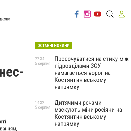
дкова
ОСТАННІ НОВИНИ
Просочуватися на стику між
22:34
5 серпня
підрозділами ЗСУ
нес-
намагається ворог на
Костянтинівському
напрямку
Дитячими речами
14:32
5 серпня
маскують міни росіяни на
Костянтинівському
сті
напрямку
иванням,