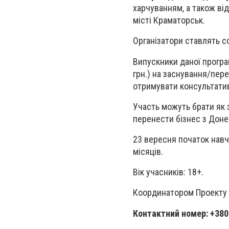
харчуванням, а також ві
місті Краматорськ.
Організатори ставлять со
Випускники даної програм
грн.) на заснування/пере
отримувати консультати
Участь можуть брати як з
перенести бізнес з Донец
23 вересня початок навча
місяців.
Вік учасників: 18+.
Координатором Проекту у 
Контактний номер: +380