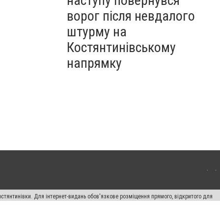
наступу повернувся
ворог після невдалого
штурму на
Костянтинівському
напрямку
остянтинівки. Для інтернет-видань обов'язкове розміщення прямого, відкритого для
лама" публікуються на правах реклами.