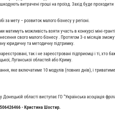
дшкодують витрачені гроші на проїзд. Захід буде проходити
бі за мету – розвиток малого бізнесу у регіоні.
и матимуть можливість взяти участь в конкурсі міні-гранті
несення свого малого бізнесу . Протягом 3-х місяців зможу
вну юридичну та методичну підтримку.
ареєстровані, так і не зареєстровані підприємці і ті, хто ба
ької, Луганської областей або Криму.
ння, яке включатиме 10 модулів (повних днів), і триватиме
Донецькій області виступає ГО "Українська асоціація фріла
506426466 - Кристина Шостир.