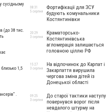
 у сусідньому
Фортифікації для ЗСУ
08:31
5 серпня
будують комунальники
Костянтинівки
в (до 38 тис.
Краматорсько-
20:29
ть
3 серпня
Костянтинівська
агломерація залишається
головною ціллю РФ
жає
На відпочинок до Карпат і
15:27
 близько 1,5
3 серпня
Закарпаття вирушила
чергова зміна дітей із
Донецької області
нсерів" .
До старої тактики наступу
09:25
3 серпня
повернувся ворог після
невдалого штурму на