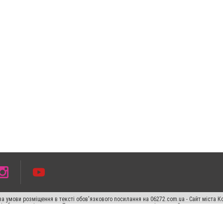
а умови розміщення в тексті обов'язкового посилання на 06272.com.ua - Сайт міста К
сті або в якості джерела. Порушення виняткових прав переслідується Законом.
ський спецпроєкт", "Політичні новини", "Пресреліз", "PR", "Офіційно", "Політична рек