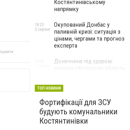
Костянтинівському
напрямку
Окупований Донбас у
18:23
2 серпня
паливній кризі: ситуація з
цінами, чергами та прогноз
експерта
 оцінити
Донеччина під ударом:
14:35
2 серпня
росіяни обстріляли область
25 разів, Філашкін — про
наслідки
ТОП НОВИНИ
Фортифікації для ЗСУ
будують комунальники
Костянтинівки