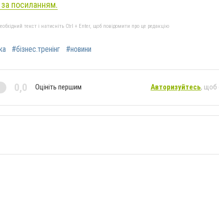
 за посиланням.
бхідний текст і натисніть Ctrl + Enter, щоб повідомити про це редакцію
ка
#бізнес.тренінг
#новини
0,0
Оцініть першим
Авторизуйтесь
, щоб