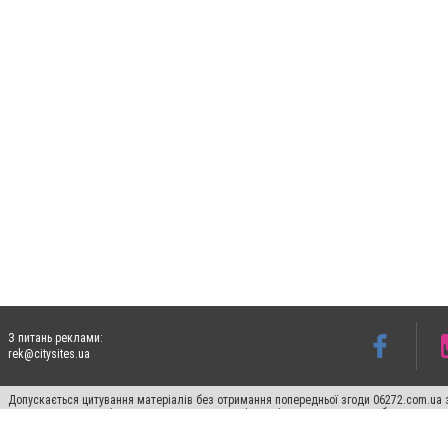
З питань реклами:
rek@citysites.ua
Допускається цитування матеріалів без отримання попередньої згоди 06272.com.ua з
пошукових систем гіперпосилання на цитовані статті не нижче другого абзацу в тек
Матеріали з плашками "Новини компаній", "Промо", "Партнерський матеріал", "Партнер