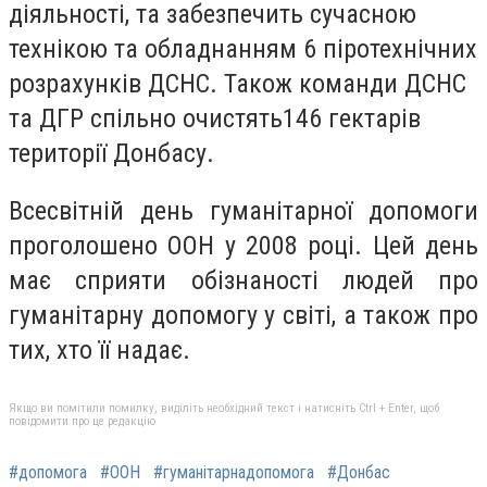
діяльності, та забезпечить сучасною
технікою та обладнанням 6 піротехнічних
розрахунків ДСНС. Також команди ДСНС
та ДГР спільно очистять146 гектарів
території Донбасу.
Всесвітній день гуманітарної допомоги
проголошено ООН у 2008 році. Цей день
має сприяти обізнаності людей про
гуманітарну допомогу у світі, а також про
тих, хто її надає.
Якщо ви помітили помилку, виділіть необхідний текст і натисніть Ctrl + Enter, щоб
повідомити про це редакцію
#допомога
#ООН
#гуманітарнадопомога
#Донбас