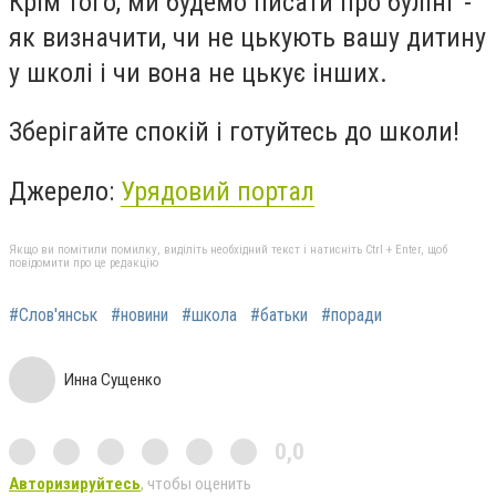
Крім того, ми будемо писати про булінг -
як визначити, чи не цькують вашу дитину
у школі і чи вона не цькує інших.
Зберігайте спокій і готуйтесь до школи!
Джерело:
Урядовий портал
Якщо ви помітили помилку, виділіть необхідний текст і натисніть Ctrl + Enter, щоб
повідомити про це редакцію
#Слов'янськ
#новини
#школа
#батьки
#поради
Инна Сущенко
0,0
Авторизируйтесь
, чтобы оценить