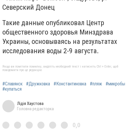
Северский Донец
Такие данные опубликовал Центр
общественного здоровья Минздрава
Украины, основываясь на результатах
исследования воды 2-9 августа.
Якщо ви помітили помилку, виділіть необхідний текст і натисніть Ctrl + Enter, щоб
повідомити про це редакцію
#Славянск
#Дружковка
#Константиновка
#пляж
#микробы
#купаться
Лідія Хаустова
Головна редакторка
0,0