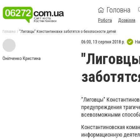
Головна
Робота
Дозвілля
Головна
"Лиговцы" Константиновки заботятся о безопасности детей
06:00, 13 серпня 2018 р.
На
"Лиговцы
Оніпченко Кристина
заботятс
"Лиговцы" Константино
предупреждения трагиче
всевозможными способа
Константиновская коман
информационную деятель