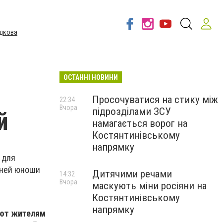
дкова
ОСТАННІ НОВИНИ
Просочуватися на стику між
22:34
Вчора
підрозділами ЗСУ
й
намагається ворог на
Костянтинівському
напрямку
 для
дней юноши
Дитячими речами
14:32
Вчора
маскують міни росіяни на
Костянтинівському
напрямку
ют жителям