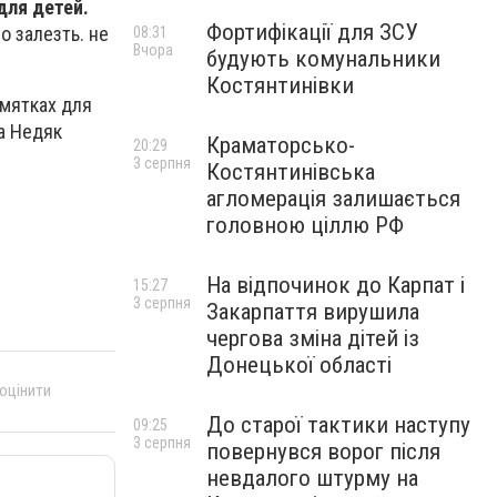
для детей.
Фортифікації для ЗСУ
о залезть. не
08:31
Вчора
будують комунальники
Костянтинівки
амятках для
а Недяк
Краматорсько-
20:29
3 серпня
Костянтинівська
агломерація залишається
головною ціллю РФ
На відпочинок до Карпат і
15:27
3 серпня
Закарпаття вирушила
чергова зміна дітей із
Донецької області
 оцінити
До старої тактики наступу
09:25
3 серпня
повернувся ворог після
невдалого штурму на