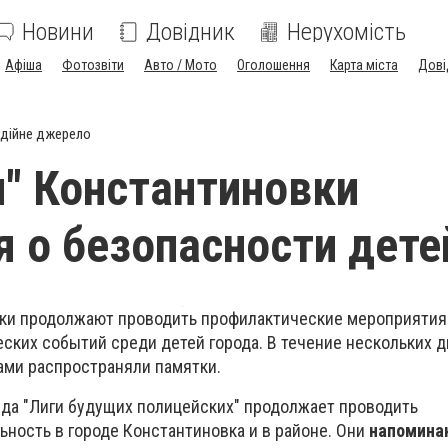
Новини
Довідник
Нерухомість
Афіша
Фотозвіти
Авто / Мото
Оголошення
Карта міста
Дові
дійне джерело
" Константиновки
я о безопасности дете
вки продолжают проводить профилактические мероприятия
ских событий среди детей города. В течение нескольких 
ми распространяли памятки.
да "Лиги будущих полицейских" продолжает проводить
ность в городе Константиновка и в районе. Они
напомина