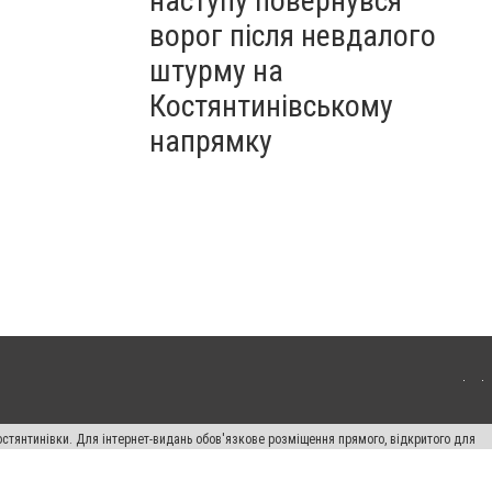
наступу повернувся
ворог після невдалого
штурму на
Костянтинівському
напрямку
остянтинівки. Для інтернет-видань обов'язкове розміщення прямого, відкритого для
лама" публікуються на правах реклами.