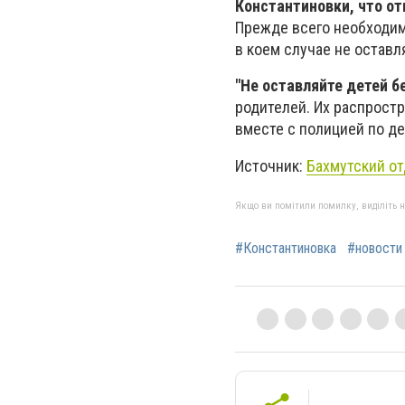
Константиновки, что от
Прежде всего необходимо
в коем случае не оставл
"Не оставляйте детей б
родителей. Их распрост
вместе с полицией по де
Источник:
Бахмутский о
Якщо ви помітили помилку, виділіть нео
#Константиновка
#новости