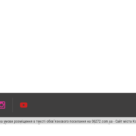
а умови розміщення в тексті обов'язкового посилання на 06272.com.ua - Сайт міста К
сті або в якості джерела. Порушення виняткових прав переслідується Законом.
ський спецпроєкт", "Політичні новини", "Пресреліз", "PR", "Офіційно", "Політична рек