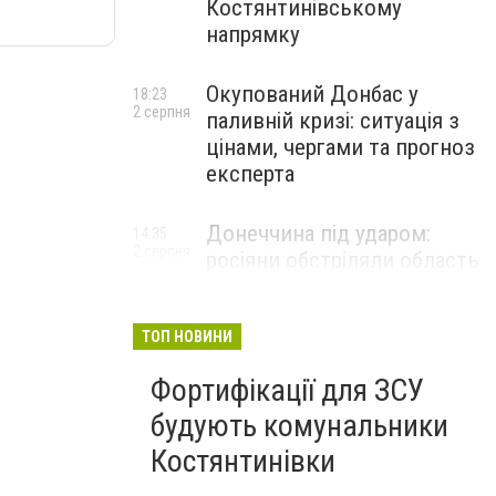
Костянтинівському
напрямку
Окупований Донбас у
18:23
2 серпня
паливній кризі: ситуація з
цінами, чергами та прогноз
експерта
Донеччина під ударом:
14:35
2 серпня
росіяни обстріляли область
25 разів, Філашкін — про
наслідки
ТОП НОВИНИ
Фортифікації для ЗСУ
будують комунальники
Костянтинівки