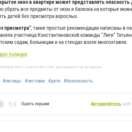
крытое окно в квартире может представлять опасность 
 убрать все предметы от окон и балкона на которые можн
ять детей без присмотра взрослых.
ез присмотра"
, такие простые рекомендации написаны в п
раняла участница Константиновской команды "Лиги" Татьян
тским садам, больницам и на стендах возле многоэтажек.
тдел полиции
бхідний текст і натисніть Ctrl + Enter, щоб повідомити про це редакцію
#лиговцы
#листовки
#дети
#безопасность
0,0
Оцініть першим
Авторизуйтесь
, щоб