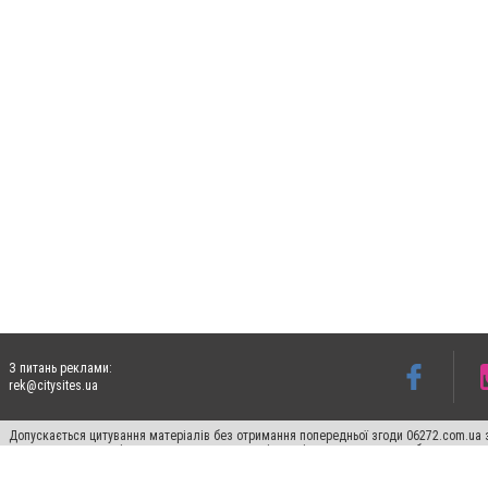
З питань реклами:
rek@citysites.ua
Допускається цитування матеріалів без отримання попередньої згоди 06272.com.ua з
пошукових систем гіперпосилання на цитовані статті не нижче другого абзацу в тек
Матеріали з плашками "Новини компаній", "Промо", "Партнерський матеріал", "Партнер