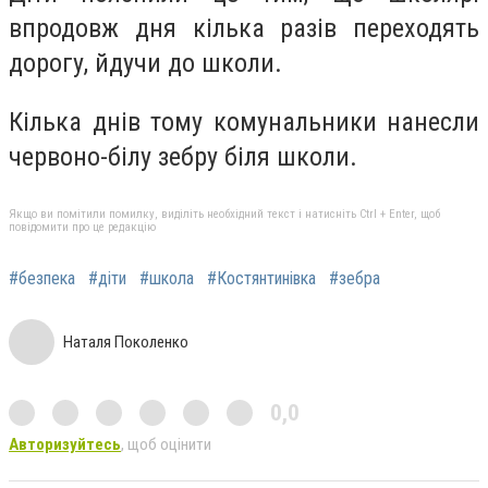
впродовж дня кілька разів переходять
дорогу, йдучи до школи.
Кілька днів тому комунальники нанесли
червоно-білу зебру біля школи.
Якщо ви помітили помилку, виділіть необхідний текст і натисніть Ctrl + Enter, щоб
повідомити про це редакцію
#безпека
#діти
#школа
#Костянтинівка
#зебра
Наталя Поколенко
0,0
Авторизуйтесь
, щоб оцінити