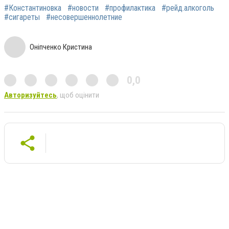
#Константиновка
#новости
#профилактика
#рейд.алкоголь
#сигареты
#несовершеннолетние
Оніпченко Кристина
0,0
Авторизуйтесь
, щоб оцінити