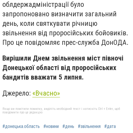
облдержадміністрації було
запропоновано визначити загальний
день, коли святкувати річницю
звільнення від проросійських бойовиків.
Про це повідомляє прес-служба ДонОДА.
Вирішили Днем звільнення міст півночі
Донецької області від проросійських
бандитів вважати 5 липня.
Джерело:
«Вчасно»
Якщо ви помітили помилку, виділіть необхідний текст і натисніть Ctrl + Enter, щоб
повідомити про це редакцію
#донецька.область
#новини
#день
#звільнення
#дата