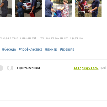
бхідний текст і натисніть Ctrl + Enter, щоб повідомити про це редакцію
#беседа
#профилактика
#пожар
#правила
0,0
Оцініть першим
Авторизуйтесь
, щоб