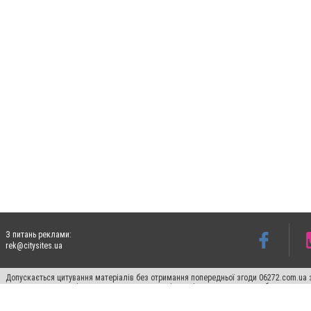
З питань реклами:
rek@citysites.ua
Допускається цитування матеріалів без отримання попередньої згоди 06272.com.ua з
пошукових систем гіперпосилання на цитовані статті не нижче другого абзацу в тек
Матеріали з плашками "Новини компаній", "Промо", "Партнерський матеріал", "Партнер