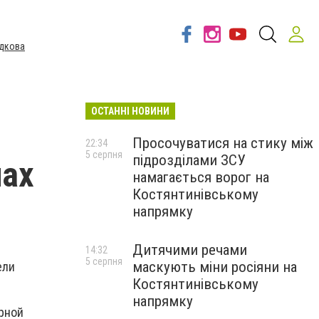
дкова
ОСТАННІ НОВИНИ
Просочуватися на стику між
22:34
5 серпня
підрозділами ЗСУ
лах
намагається ворог на
Костянтинівському
напрямку
Дитячими речами
14:32
5 серпня
маскують міни росіяни на
ели
Костянтинівському
напрямку
рной