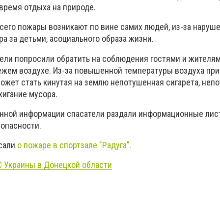
время отдыха на природе.
всего пожары возникают по вине самих людей, из-за наруш
а за детьми, асоциального образа жизни.
ели попросили обратить на соблюдения гостями и жителям
ежем воздухе. Из-за повышенной температуры воздуха пр
ожет стать кинутая на землю непотушенная сигарета, не
жигание мусора.
нной информации спасатели раздали информационные лис
опасности.
сали
о пожаре в спортзале "Радуга".
С Украины в Донецкой области