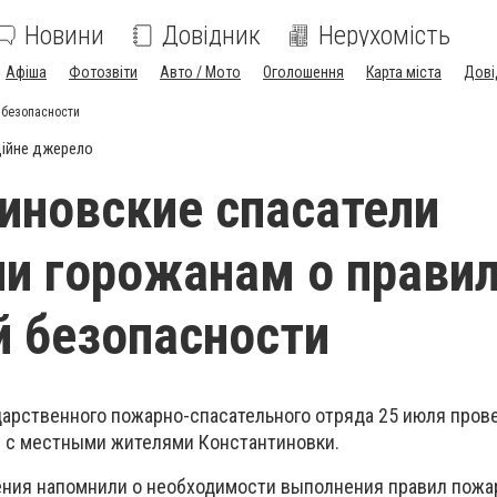
Новини
Довідник
Нерухомість
Афіша
Фотозвіти
Авто / Мото
Оголошення
Карта міста
Дові
 безопасности
ійне джерело
иновские спасатели
и горожанам о прави
 безопасности
дарственного пожарно-спасательного отряда 25 июля пров
 с местными жителями Константиновки.
ения напомнили о необходимости выполнения правил пожа