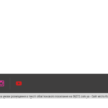
а умови розміщення в тексті обов'язкового посилання на 06272.com.ua - Сайт міста К
сті або в якості джерела. Порушення виняткових прав переслідується Законом.
ський спецпроєкт", "Політичні новини", "Пресреліз", "PR", "Офіційно", "Політична рек