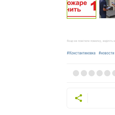
Якщо ви помітили помилку, виділіть нео
#Константиновка
#новости