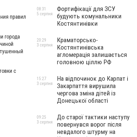
Фортифікації для ЗСУ
08:31
5 серпня
будують комунальники
ения правил
Костянтинівки
и города
Краматорсько-
20:29
ичиной
3 серпня
Костянтинівська
потушенный
агломерація залишається
головною ціллю РФ
товки с
На відпочинок до Карпат і
15:27
3 серпня
Закарпаття вирушила
чергова зміна дітей із
Донецької області
До старої тактики наступу
09:25
3 серпня
повернувся ворог після
невдалого штурму на