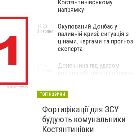
Костянтинівському
напрямку
Окупований Донбас у
18:23
2 серпня
паливній кризі: ситуація з
цінами, чергами та прогноз
експерта
Донеччина під ударом:
14:35
2 серпня
росіяни обстріляли область
25 разів, Філашкін — про
наслідки
ТОП НОВИНИ
Фортифікації для ЗСУ
будують комунальники
Костянтинівки