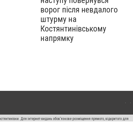
наступу повернувся
ворог після невдалого
штурму на
Костянтинівському
напрямку
остянтинівки. Для інтернет-видань обов'язкове розміщення прямого, відкритого для
лама" публікуються на правах реклами.