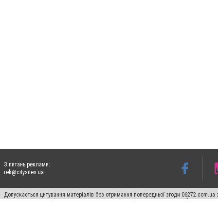
З питань реклами:
rek@citysites.ua
Допускається цитування матеріалів без отримання попередньої згоди 06272.com.ua з
пошукових систем гіперпосилання на цитовані статті не нижче другого абзацу в тек
Матеріали з плашками "Новини компаній", "Промо", "Партнерський матеріал", "Партнер