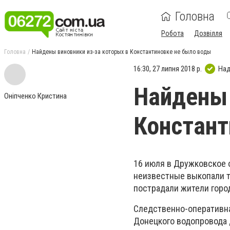
Головна
Робота
Дозвілля
Головна
Найдены виновники из-за которых в Константиновке не было воды
16:30, 27 липня 2018 р.
Над
Найдены 
Оніпченко Кристина
Констант
16 июля в Дружковское о
неизвестные выкопали т
пострадали жители город
Следственно-оперативна
Донецкого водопровода 