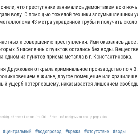
снили, что преступники занимались демонтажем всю ночь (
одали воду. С помощью тяжелой техники злоумышленники у
 металлолома 43 метра украденной трубы и получить около
частных к совершению преступления. Ими оказались двое
которых 5 населенных пунктов остались без воды. Веществ
а одном из пунктов приема металла в г. Константиновка.
ия Дружковки открыла криминальное производство по ч 3. 
проникновением в жилье, другое помещение или хранилище
ый ущерб потерпевшему, наказывается лишением свободы
бхідний текст і натисніть Ctrl + Enter, щоб повідомити про це редакцію
#центральный
#водопровод
#кража
#отсутствие
#воды