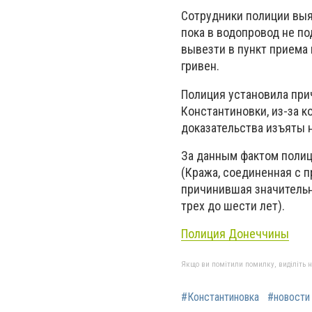
Сотрудники полиции выя
пока в водопровод не п
вывезти в пункт приема
гривен.
Полиция установила при
Константиновки, из-за 
доказательства изъяты н
За данным фактом полиц
(Кража, соединенная с 
причинившая значительн
трех до шести лет).
Полиция Донеччины
Якщо ви помітили помилку, виділіть нео
#Константиновка
#новости