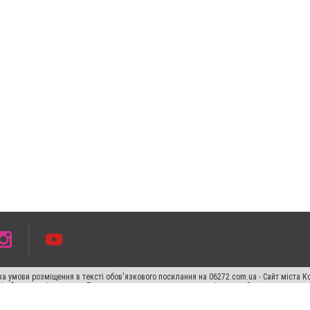
а умови розміщення в тексті обов'язкового посилання на 06272.com.ua - Сайт міста К
сті або в якості джерела. Порушення виняткових прав переслідується Законом.
ський спецпроєкт", "Політичні новини", "Пресреліз", "PR", "Офіційно", "Політична рек