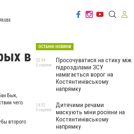
дкова
ОСТАННІ НОВИНИ
рых в
Просочуватися на стику між
22:34
5 серпня
підрозділами ЗСУ
намагається ворог на
Костянтинівському
напрямку
ан Бык,
ствии чего
Дитячими речами
14:32
5 серпня
маскують міни росіяни на
Костянтинівському
убы второго
напрямку