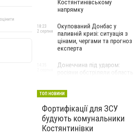
Костянтинівському
напрямку
 оцінити
Окупований Донбас у
18:23
2 серпня
паливній кризі: ситуація з
цінами, чергами та прогноз
експерта
Донеччина під ударом:
14:35
2 серпня
росіяни обстріляли область
25 разів, Філашкін — про
наслідки
ТОП НОВИНИ
Фортифікації для ЗСУ
будують комунальники
Костянтинівки