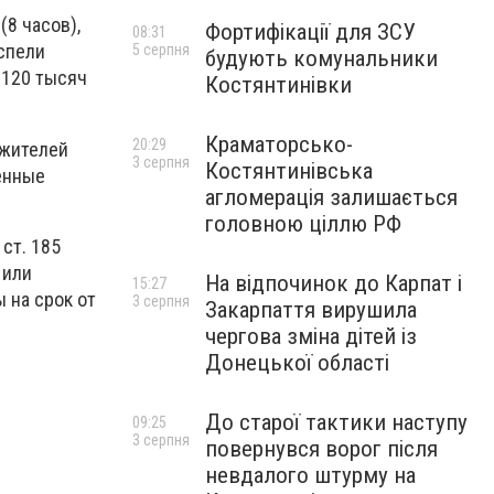
8 часов),
Фортифікації для ЗСУ
08:31
спели
5 серпня
будують комунальники
 120 тысяч
Костянтинівки
Краматорсько-
20:29
 жителей
3 серпня
Костянтинівська
енные
агломерація залишається
головною ціллю РФ
ст. 185
 или
На відпочинок до Карпат і
15:27
 на срок от
3 серпня
Закарпаття вирушила
чергова зміна дітей із
Донецької області
До старої тактики наступу
09:25
3 серпня
повернувся ворог після
невдалого штурму на