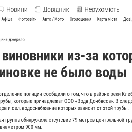
Новини
Довідник
Нерухомість
Афіша
Фотозвіти
Авто / Мото
Оголошення
Карта міста
Дові
ійне джерело
виновники из-за кото
иновке не было воды
тделение полиции сообщили о том, что в районе реки Клеб
рубы, которые принадлежат ООО «Вода Донбасса». В след
ов и сел, водоснабжение которых зависит от этой трубы.
я группа обнаружила отсутсвие 79 метров центральной тр
диаметром 900 мм.