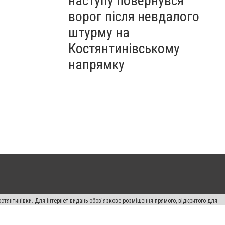
наступу повернувся
ворог після невдалого
штурму на
Костянтинівському
напрямку
остянтинівки. Для інтернет-видань обов'язкове розміщення прямого, відкритого для
лама" публікуються на правах реклами.