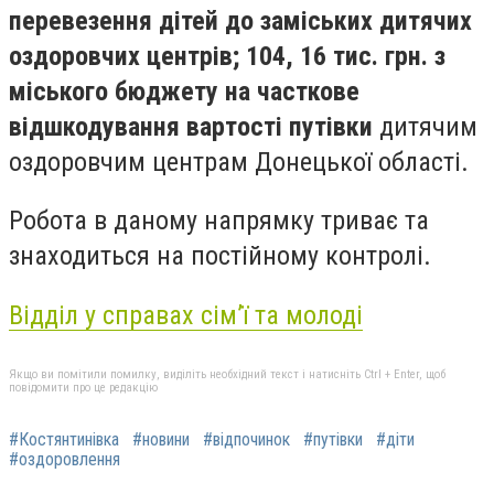
перевезення дітей до заміських дитячих
оздоровчих центрів; 104, 16 тис. грн. з
міського бюджету на часткове
відшкодування вартості путівки
дитячим
оздоровчим центрам Донецької області.
Робота в даному напрямку триває та
знаходиться на постійному контролі.
Відділ у справах сім’ї та молоді
Якщо ви помітили помилку, виділіть необхідний текст і натисніть Ctrl + Enter, щоб
повідомити про це редакцію
#Костянтинівка
#новини
#відпочинок
#путівки
#діти
#оздоровлення