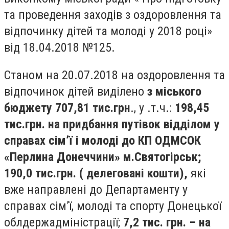
та проведення заходів з оздоровлення та
відпочинку дітей та молоді у 2018 році»
від 18.04.2018 №125.
Станом на 20.07.2018 на оздоровлення та
відпочинок дітей виділено
з міського
бюджету 707,81 тис.грн
., у .т.ч.:
198,45
тис.грн. на придбання путівок відділом у
справах сім’ї і молоді до КП ОДМСОК
«Перлина Донеччини» м.Святогірськ;
190,0 тис.грн. ( делеговані кошти),
які
вже направлені до Департаменту у
справах сім’ї, молоді та спорту Донецької
облдержадміністрації;
7,2 тис. грн. – на