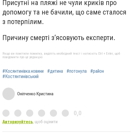
Присутні на пляжі не чули криків про
допомогу та не бачили, що саме сталося
з потерпілим.
Причину смерті з’ясовують експерти.
Якщо ви помітили помилку, виділіть необхідний текст і натисніть Ctrl + Enter, щоб
повідомити про це редакцію
#Косянтинівка.новини
#дитина
#потонула
#район
#Костянтинівський
Оніпченко Кристина
0,0
Авторизуйтесь
, щоб оцінити