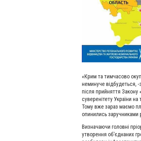
«
Крим та тимчасово окупо
неминуче відбудеться,
-
після прийняття
З
акону
суверенітету України на
Тому вже зараз маємо пла
опинились заручниками р
Визначаючи головні пріо
утворення
об’єднан
их
гр