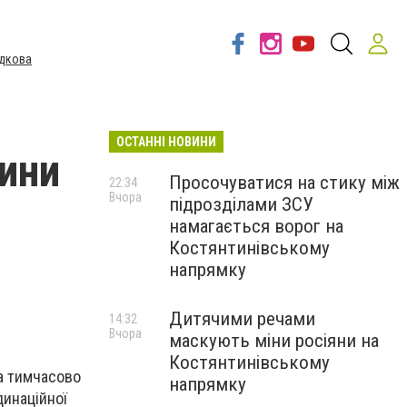
дкова
ОСТАННІ НОВИНИ
чини
Просочуватися на стику між
22:34
Вчора
підрозділами ЗСУ
намагається ворог на
Костянтинівському
напрямку
Дитячими речами
14:32
Вчора
маскують міни росіяни на
Костянтинівському
а тимчасово
напрямку
динаційної