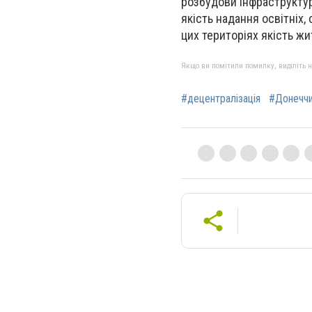
розбудови
інфраструктур
якість надання освітніх,
цих територіях якість ж
Якщо ви помітили помилку, виділіть нео
#децентралізація
#Донечч