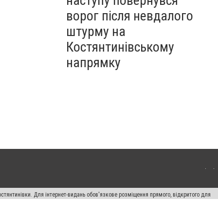
наступу повернувся
ворог після невдалого
штурму на
Костянтинівському
напрямку
остянтинівки. Для інтернет-видань обов'язкове розміщення прямого, відкритого для
лама" публікуються на правах реклами.