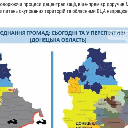
говорюючи процеси децентралізації, віце-прем’єр доручив 
 з питань окупованих територій та обласними ВЦА напрацюв