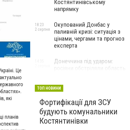
Костянтинівському
напрямку
Окупований Донбас у
18:23
2 серпня
паливній кризі: ситуація з
цінами, чергами та прогноз
експерта
Донеччина під ударом:
14:35
2 серпня
росіяни обстріляли область
країні. Це
25 разів, Філашкін — про
 актуально
наслідки
державного
ТОП НОВИНИ
областях
»
.
в, які
Фортифікації для ЗСУ
будують комунальники
ці планів
Костянтинівки
ерспектив