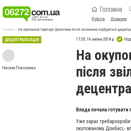
Головна
Робота
Дозвілля
Головна
На окупованій території Донеччини після звільнення відбудеться децентр
17:29, 16 липня 2018 р.
Над
ДЕЦЕНТРАЛІЗАЦІЯ
На окупо
після зв
Наталя Поколенко
децентра
Влада почала готувати 
Уже зараз требарозробит
окупованому Донбасі
,
- в