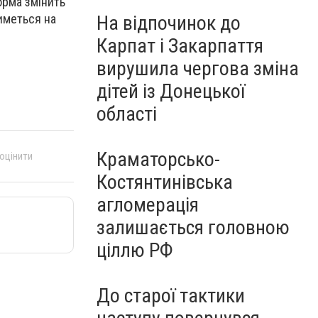
орма змінить
иметься на
На відпочинок до
Карпат і Закарпаття
вирушила чергова зміна
дітей із Донецької
області
Краматорсько-
 оцінити
Костянтинівська
агломерація
залишається головною
ціллю РФ
До старої тактики