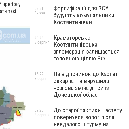
Мінрегіону
Фортифікації для ЗСУ
08:31
ати такі
Вчора
будують комунальники
Костянтинівки
Краматорсько-
20:29
3 серпня
Костянтинівська
агломерація залишається
головною ціллю РФ
На відпочинок до Карпат і
15:27
3 серпня
Закарпаття вирушила
чергова зміна дітей із
Донецької області
До старої тактики наступу
09:25
3 серпня
повернувся ворог після
невдалого штурму на