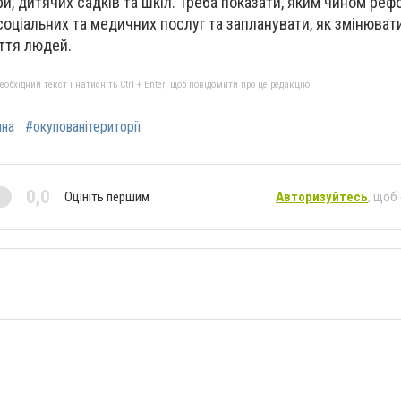
и, дитячих садків та шкіл.
Треба показати
, яким чином реф
 соціальних та медичних
послуг та запланувати
,
як
змінюват
иття людей.
бхідний текст і натисніть Ctrl + Enter, щоб повідомити про це редакцію
ина
#окупованітериторії
0,0
Оцініть першим
Авторизуйтесь
, щоб