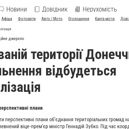
Новини
Довідник
Нерухомість
Афіша
Фотозвіти
Авто / Мото
Оголошення
Карта міста
Дові
алізація
ійне джерело
ваній території Донеч
ільнення відбудеться
лізація
перспективні плани
и перспективні плани об’єднання територіальних громад н
певнений віце-прем’єр міністр Геннадій Зубко
.
Під час коор