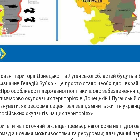
вані території Донецької та Луганської областей будуть в У
зазначив Генадій Зубко
.-
Це просто стало необхідно і вкрай
«
Про особливості державної політики щодо забезпечення 
 тимчасово окупованих територіях в Донецькій і Луганській 
нувати, як реформа децентралізації, змінить життя українці
осійських окупантів на цих територіях
»
.
ритети на поточний рік
,
віце-премьєр наголосив на підготов
омад з новими можливостями та ресурсами
; плануванні п