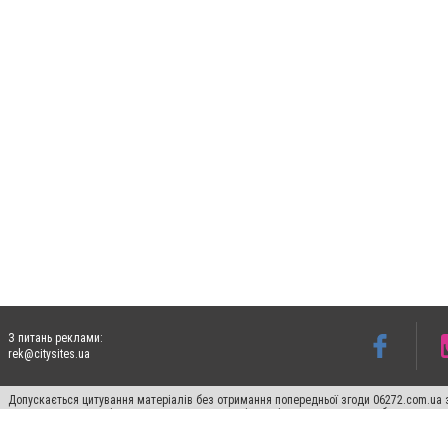
З питань реклами:
rek@citysites.ua
Допускається цитування матеріалів без отримання попередньої згоди 06272.com.ua з
пошукових систем гіперпосилання на цитовані статті не нижче другого абзацу в тек
Матеріали з плашками "Новини компаній", "Промо", "Партнерський матеріал", "Партнер