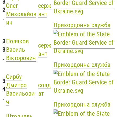
3
Олег
серж
2
Миколайов
ант
.
ич
Прикордонна служба
3
Поляков
серж
3
Василь
ант
.
Вікторович
Прикордонна служба
Сирбу
3
Дмитро
солд
4
Васильови
ат
.
ч
Прикордонна служба
Штолцель