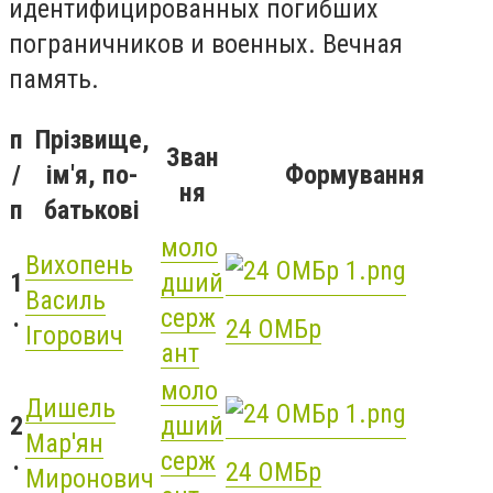
идентифицированных погибших
пограничников и военных. Вечная
память.
п
Прізвище,
Зван
/
ім'я, по-
Формування
ня
п
батькові
моло
Вихопень
1
дший
Василь
.
серж
24 ОМБр
Ігорович
ант
моло
Дишель
2
дший
Мар'ян
.
серж
24 ОМБр
Миронович