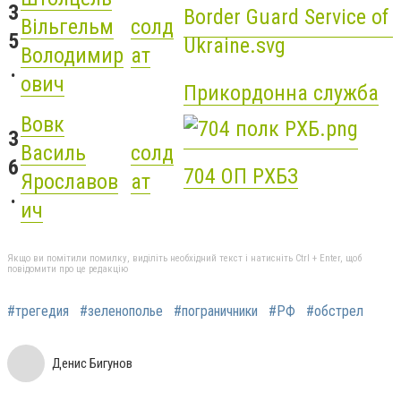
3
Вільгельм
солд
5
Володимир
ат
.
ович
Прикордонна служба
Вовк
3
Василь
солд
6
704 ОП РХБЗ
Ярославов
ат
.
ич
Якщо ви помітили помилку, виділіть необхідний текст і натисніть Ctrl + Enter, щоб
повідомити про це редакцію
#трегедия
#зеленополье
#пограничники
#РФ
#обстрел
Денис Бигунов