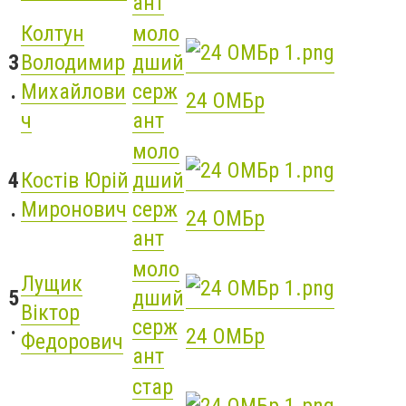
ант
Колтун
моло
3
Володимир
дший
.
Михайлови
серж
24 ОМБр
ч
ант
моло
4
Костів Юрій
дший
.
Миронович
серж
24 ОМБр
ант
моло
Лущик
5
дший
Віктор
.
серж
24 ОМБр
Федорович
ант
стар