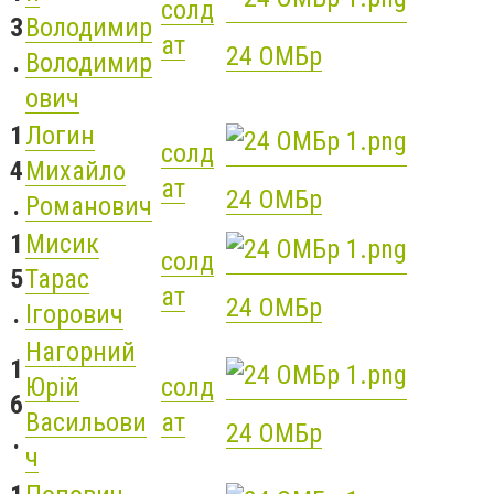
солд
3
Володимир
ат
24 ОМБр
.
Володимир
ович
1
Логин
солд
4
Михайло
ат
24 ОМБр
.
Романович
1
Мисик
солд
5
Тарас
ат
24 ОМБр
.
Ігорович
Нагорний
1
Юрій
солд
6
Васильови
ат
24 ОМБр
.
ч