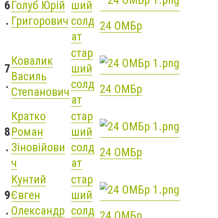
6
Голуб Юрій
ший
.
Григорович
солд
24 ОМБр
ат
стар
Ковалик
7
ший
Василь
.
солд
24 ОМБр
Степанович
ат
Кратко
стар
8
Роман
ший
.
Зіновійови
солд
24 ОМБр
ч
ат
Кунтий
стар
9
Євген
ший
.
Олександр
солд
24 ОМБр