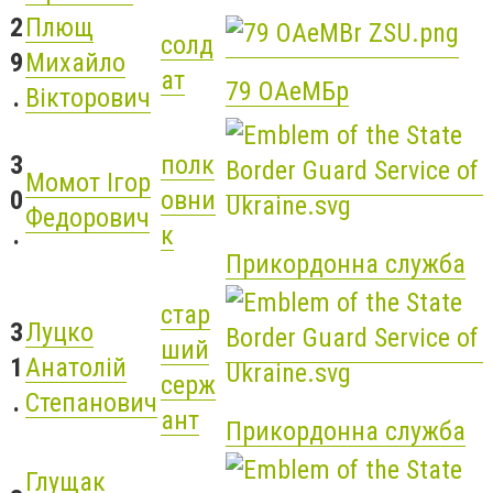
2
Плющ
солд
9
Михайло
ат
79 ОАеМБр
.
Вікторович
3
полк
Момот Ігор
0
овни
Федорович
.
к
Прикордонна служба
стар
3
Луцко
ший
1
Анатолій
серж
.
Степанович
ант
Прикордонна служба
Глущак