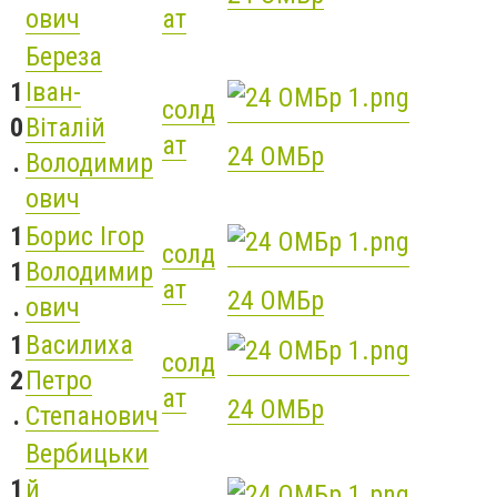
ович
ат
Береза
1
Іван-
солд
0
Віталій
ат
24 ОМБр
.
Володимир
ович
1
Борис Ігор
солд
1
Володимир
ат
24 ОМБр
.
ович
1
Василиха
солд
2
Петро
ат
24 ОМБр
.
Степанович
Вербицьки
1
й