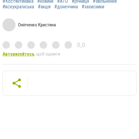
#Костянтинівка
#новини
#АТО
#річниця
#звільнення
#всеукраїнська
#акція
#донеччина
#захисники
Оніпченко Кристина
0,0
Авторизуйтесь
, щоб оцінити