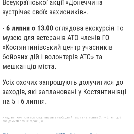
Всеукраїнської акції «Донеччина
зустрічає своїх захисників».
-
6 липня о 13.00
оглядова екскурсія по
музею для ветеранів АТО членів ГО
«Костянтинівський центр учасників
бойових дій і волонтерів АТО» та
мешканців міста.
Усіх охочих запрошують долучитися до
заходів, які заплановані у Костянтинівці
на 5 і 6 липня.
Якщо ви помітили помилку, виділіть необхідний текст і натисніть Ctrl + Enter, щоб
повідомити про це редакцію