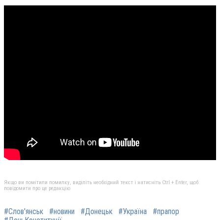
Якщо ви помітили помилку, виділіть необхідний текст і натисніть Ctrl + Enter, щоб
повідомити про це редакцію
#Слов'янськ
#новини
#Донецьк
#Україна
#прапор