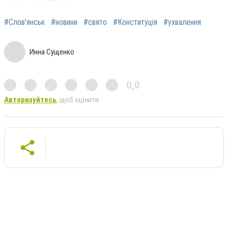
#Слов'янськ
#новини
#свято
#Конституція
#ухвалення
Инна Сущенко
0,0
Авторизуйтесь
, щоб оцінити