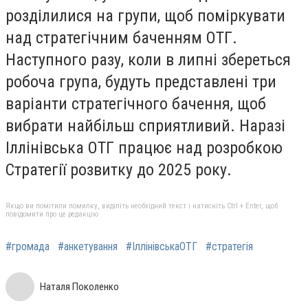
розділилися на групи, щоб поміркувати
над стратегічним баченням ОТГ.
Наступного разу, коли в липні збереться
робоча група, будуть представлені три
варіанти стратегічного бачення, щоб
вибрати найбільш сприятливий. Наразі
Іллінівська ОТГ працює над розробкою
Стратегії розвитку до 2025 року.
Якщо ви помітили помилку, виділіть необхідний текст і натисніть Ctrl + Enter, щоб
повідомити про це редакцію
#громада
#анкетування
#ІллінівськаОТГ
#стратегія
Наталя Поколенко