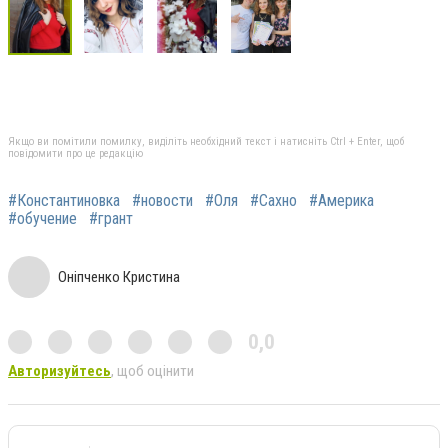
Якщо ви помітили помилку, виділіть необхідний текст і натисніть Ctrl + Enter, щоб
повідомити про це редакцію
#Константиновка
#новости
#Оля
#Сахно
#Америка
#обучение
#грант
Оніпченко Кристина
0,0
Авторизуйтесь
, щоб оцінити