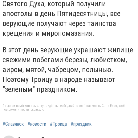
Святого Духа, который получили
апостолы в день Пятидесятницы, все
верующие получают через таинства
крещения и миропомазания.
В этот день верующие украшают жилище
свежими побегами березы, любистком,
аиром, мятой, чабрецом, полынью.
Поэтому Троицу в народе называют
"зеленым" праздником.
Якщо ви помітили помилку, виділіть необхідний текст і натисніть Ctrl + Enter, щоб
повідомити про це редакцію
#Славянск
#новости
#Троица
#праздник