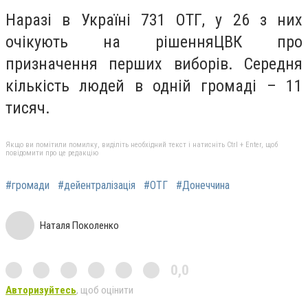
Наразі в Україні 731 ОТГ, у 26 з них
очікують на рішенняЦВК про
призначення перших виборів. Середня
кількість людей в одній громаді – 11
тисяч.
Якщо ви помітили помилку, виділіть необхідний текст і натисніть Ctrl + Enter, щоб
повідомити про це редакцію
#громади
#дейентралізація
#ОТГ
#Донеччина
Наталя Поколенко
0,0
Авторизуйтесь
, щоб оцінити