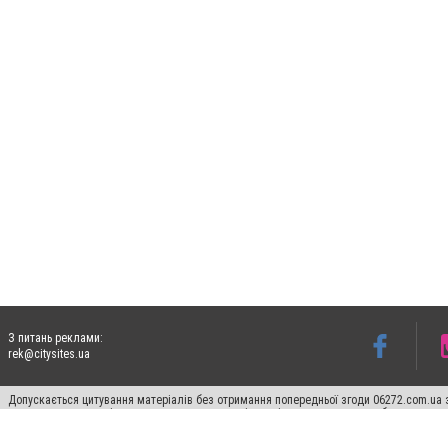
З питань реклами:
rek@citysites.ua
Допускається цитування матеріалів без отримання попередньої згоди 06272.com.ua з
пошукових систем гіперпосилання на цитовані статті не нижче другого абзацу в тек
Матеріали з плашками "Новини компаній", "Промо", "Партнерський матеріал", "Партнер