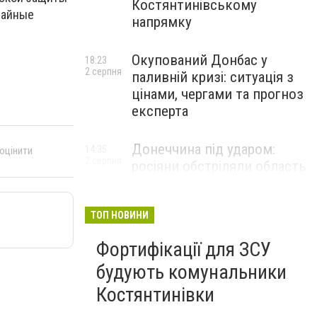
Костянтинівському
чайные
напрямку
Окупований Донбас у
18:23
2 серпня
паливній кризі: ситуація з
цінами, чергами та прогноз
експерта
Донеччина під ударом:
14:35
 оцінити
2 серпня
росіяни обстріляли область
25 разів, Філашкін — про
наслідки
ТОП НОВИНИ
Фортифікації для ЗСУ
будують комунальники
Костянтинівки