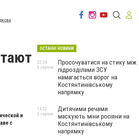
дкова
ОСТАННІ НОВИНИ
стают
Просочуватися на стику між
22:34
5 серпня
підрозділами ЗСУ
намагається ворог на
Костянтинівському
напрямку
Дитячими речами
14:32
5 серпня
ической и
маскують міни росіяни на
аве с
Костянтинівському
напрямку