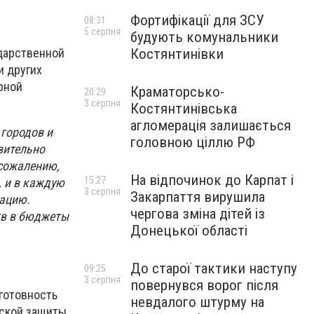
Фортифікації для ЗСУ
08:31
5 серпня
будують комунальники
Костянтинівки
дарственной
и других
рной
Краматорсько-
20:29
3 серпня
Костянтинівська
агломерація залишається
 городов и
головною ціллю РФ
вительно
 сожалению,
На відпочинок до Карпат і
15:27
, и в каждую
3 серпня
Закарпаття вирушила
зацию.
чергова зміна дітей із
тв в бюджеты
Донецької області
До старої тактики наступу
09:25
3 серпня
повернувся ворог після
готовность
невдалого штурму на
нской защиты