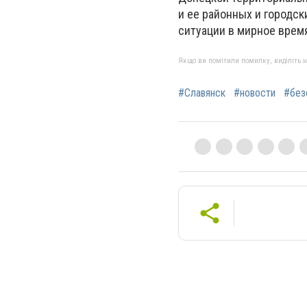
и ее районных и городс
ситуации в мирное врем
Якщо ви помітили помилку, виділіть нео
#Славянск
#новости
#без