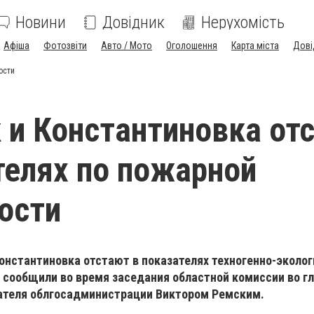
Новини
Довідник
Нерухомість
Афіша
Фотозвіти
Авто / Мото
Оголошення
Карта міста
Дові
ости
 и Константиновка от
телях по пожарной
ости
Константиновка отстают в показателях техногенно-эколог
 сообщили во время заседания областной комиссии во гл
ателя облгосадминистрации Виктором Ремским.