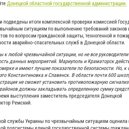
йте
Донецкой областной государственной администрации.
и подведены итоги комплексной проверки комиссией Госу
вычайным ситуациям по выполнению требований законов 
тов по вопросам гражданской защиты, техногенной и пожа
ности аварийно-спасательных служб в Донецкой области.
 к любой чрезвычайной ситуации, но не все руководители
сть данных мероприятий. Мариуполь и Краматорск дейст
оверке и имеют лучшие показатели по безопасности. Но, к
– это Константиновка и Славянск. В области почти 600 школ
страция не сможет установить противопожарную сигнали
 районов должны закладывать определенную сумму средс
 время выступления заместитель председателя Донецкой
ктор Ремский.
ной службы Украины по чрезвычайным ситуациям оценила 
ной подсистемы единой государственной системы гражда