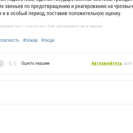
ких звеньев по предотвращению и реагированию на чрезвы
я и в особый период, поставив положительную оценку.
бхідний текст і натисніть Ctrl + Enter, щоб повідомити про це редакцію
опасность
#пожар
#люди
0,0
Оцініть першим
Авторизуйтесь
, щоб