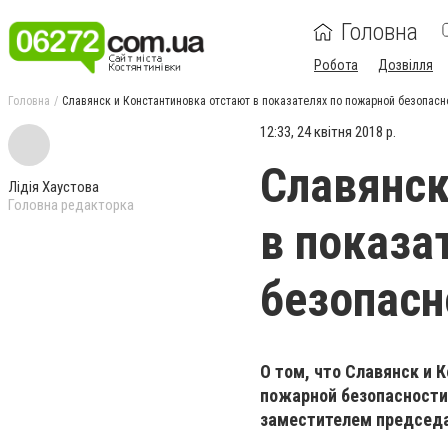
Головна
Робота
Дозвілля
Головна
Славянск и Константиновка отстают в показателях по пожарной безопасн
12:33, 24 квітня 2018 р.
Славянск
Лідія Хаустова
Головна редакторка
в показа
безопасн
О том, что Славянск и 
пожарной безопасности
заместителем председ