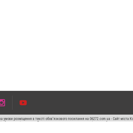
а умови розміщення в тексті обов'язкового посилання на 06272.com.ua - Сайт міста К
сті або в якості джерела. Порушення виняткових прав переслідується Законом.
ський спецпроєкт", "Політичні новини", "Пресреліз", "PR", "Офіційно", "Політична рек