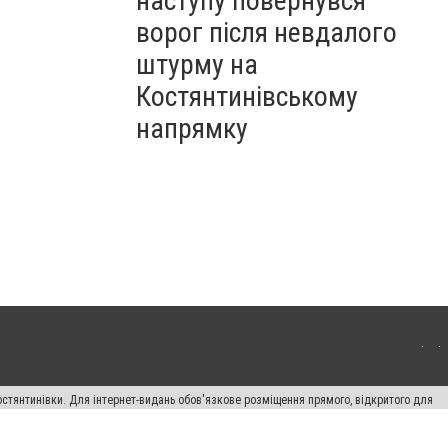
наступу повернувся
ворог після невдалого
штурму на
Костянтинівському
напрямку
остянтинівки. Для інтернет-видань обов'язкове розміщення прямого, відкритого для
лама" публікуються на правах реклами.