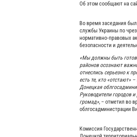
Об этом сообщают на са
Во время заседания был
службы Украины по чрез
нормативно-правовых ак
безопасности и деятель
«Мы должны быть готовы
районов осознают важно
отнеслись серьезно к пр
есть те, кто «отстают» 
Донецкая облгосадмини
Руководители городов и
громад»
, – отметил во
облгосадминистрации Ви
Комиссия Государствен
Донецкой территориаль