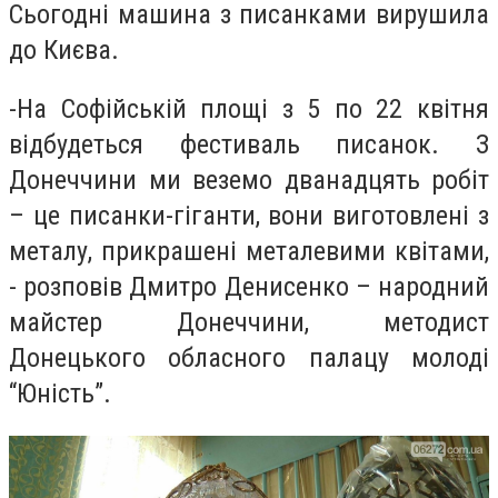
Сьогодні машина з писанками вирушила
до Києва.
-
На Софійській площі з 5 по 22 квітня
відбудеться фестиваль писанок. З
Донеччини ми веземо дванадцять робіт
– це писанки-гіганти, вони виготовлені з
металу, прикрашені металевими квітами,
- розповів Дмитро Денисенко – народний
майстер Донеччини, методист
Донецького обласного палацу молоді
“
Юність
”.