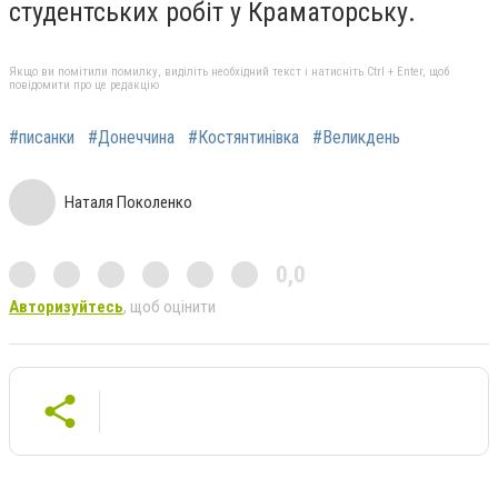
студентських робіт у Краматорську.
Якщо ви помітили помилку, виділіть необхідний текст і натисніть Ctrl + Enter, щоб
повідомити про це редакцію
#писанки
#Донеччина
#Костянтинівка
#Великдень
Наталя Поколенко
0,0
Авторизуйтесь
, щоб оцінити