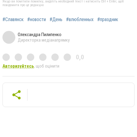
Якщо ви помітили помилку, виділіть необхідний текст і натисніть Ctrl + Enter, щоб
повідомити про це редакцію
#Славянск
#новости
#День
#влюбленных
#праздник
Олександра Пилипенко
Директорка медіанапрямку
0,0
Авторизуйтесь
, щоб оцінити