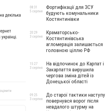
Фортифікації для ЗСУ
08:31
5 серпня
будують комунальники
на декілька
Костянтинівки
тернет
Краматорсько-
20:29
українці.
3 серпня
Костянтинівська
агломерація залишається
головною ціллю РФ
На відпочинок до Карпат і
15:27
3 серпня
Закарпаття вирушила
чергова зміна дітей із
Донецької області
 оцінити
До старої тактики наступу
09:25
3 серпня
повернувся ворог після
невдалого штурму на