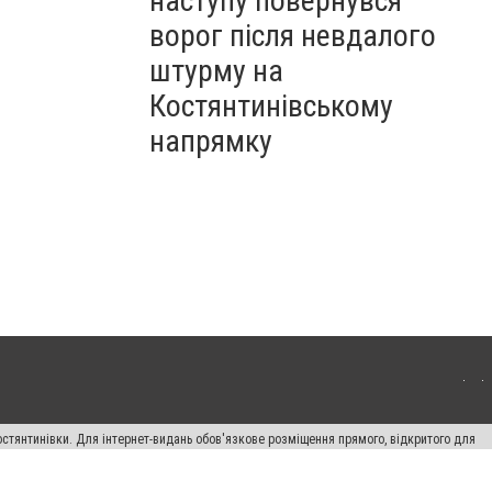
наступу повернувся
ворог після невдалого
штурму на
Костянтинівському
напрямку
остянтинівки. Для інтернет-видань обов'язкове розміщення прямого, відкритого для
лама" публікуються на правах реклами.