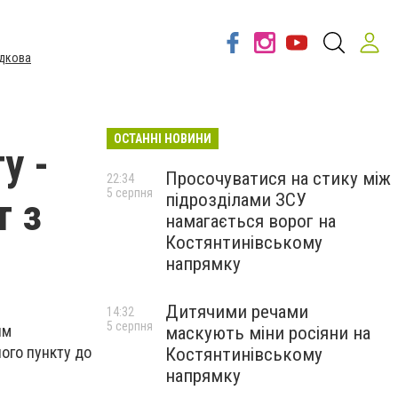
дкова
ОСТАННІ НОВИНИ
у -
Просочуватися на стику між
22:34
5 серпня
підрозділами ЗСУ
т з
намагається ворог на
Костянтинівському
напрямку
Дитячими речами
14:32
5 серпня
им
маскують міни росіяни на
ого пункту до
Костянтинівському
напрямку