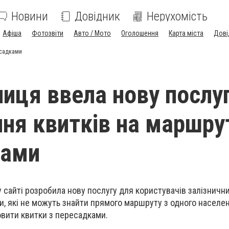
Новини
Довідник
Нерухомість
Афіша
Фотозвіти
Авто / Мото
Оголошення
Карта міста
Дові
есадками
ниця ввела нову послуг
ня квитків на маршру
ками
у сайті розробила нову послугу для користувачів залізничн
, які не можуть знайти прямого маршруту з одного населен
овити квитки з пересадками.