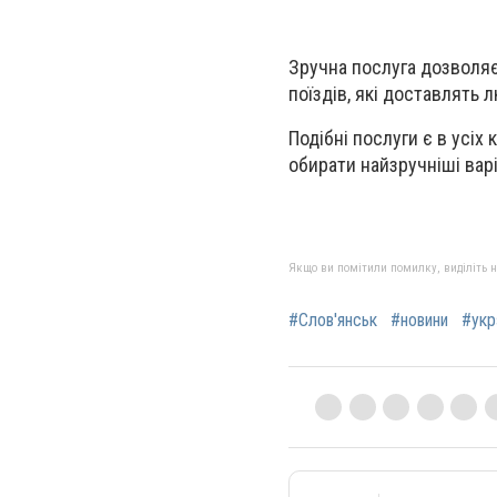
Зручна послуга дозволяє
поїздів, які доставлять 
Подібні послуги є в усіх
обирати найзручніші варі
Якщо ви помітили помилку, виділіть нео
#Слов'янськ
#новини
#укр