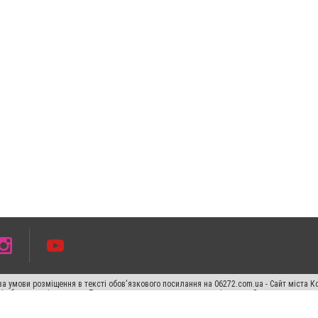
а умови розміщення в тексті обов'язкового посилання на 06272.com.ua - Сайт міста К
сті або в якості джерела. Порушення виняткових прав переслідується Законом.
ський спецпроєкт", "Політичні новини", "Пресреліз", "PR", "Офіційно", "Політична рек