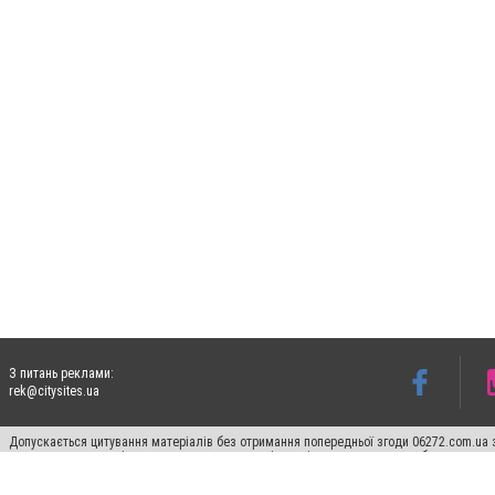
З питань реклами:
rek@citysites.ua
Допускається цитування матеріалів без отримання попередньої згоди 06272.com.ua з
пошукових систем гіперпосилання на цитовані статті не нижче другого абзацу в тек
Матеріали з плашками "Новини компаній", "Промо", "Партнерський матеріал", "Партнер