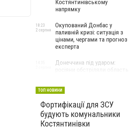
Костянтинівському
напрямку
Окупований Донбас у
18:23
2 серпня
паливній кризі: ситуація з
цінами, чергами та прогноз
експерта
Донеччина під ударом:
14:35
2 серпня
росіяни обстріляли область
25 разів, Філашкін — про
наслідки
ТОП НОВИНИ
Фортифікації для ЗСУ
будують комунальники
Костянтинівки