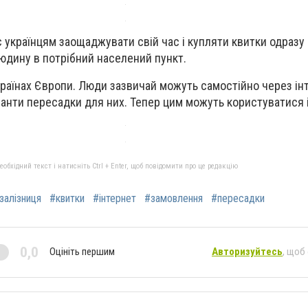
 українцям заощаджувати свій час і купляти квитки одразу 
людину в потрібний населений пункт.
 країнах Європи. Люди зазвичай можуть самостійно через ін
анти пересадки для них. Тепер цим можуть користуватися і 
бхідний текст і натисніть Ctrl + Enter, щоб повідомити про це редакцію
залізниця
#квитки
#інтернет
#замовлення
#пересадки
0,0
Оцініть першим
Авторизуйтесь
, щоб