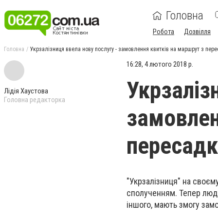
Головна
Робота
Дозвілля
Головна
Укрзалізниця ввела нову послугу - замовлення квитків на маршрут з пер
16:28, 4 лютого 2018 р.
Укрзаліз
Лідія Хаустова
Головна редакторка
замовлен
пересад
"Укрзалізниця" на своєм
сполученням. Тепер люди
іншого, мають змогу зам