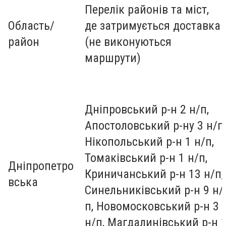
Перелік районів та міст,
Область/
де затримується доставка
район
(не виконуються
маршрути)
Дніпровський р-н 2 н/п,
Апостоловський р-ну 3 н/п,
Нікопольський р-н 1 н/п,
Томаківський р-н 1 н/п,
Дніпропетро
Криничанський р-н 13 н/п,
вська
Синельниківський р-н 9 н/
п, Новомосковський р-н 3
н/п, Магдалинівський р-н 