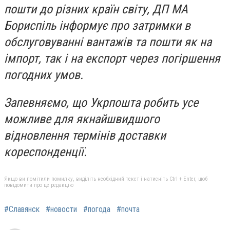
пошти до різних країн світу, ДП МА
Бориспіль інформує про затримки в
обслуговуванні вантажів та пошти як на
імпорт, так і на експорт через погіршення
погодних умов.
Запевняємо, що Укрпошта робить усе
можливе для якнайшвидшого
відновлення термінів доставки
кореспонденції.
Якщо ви помітили помилку, виділіть необхідний текст і натисніть Ctrl + Enter, щоб
повідомити про це редакцію
#Славянск
#новости
#погода
#почта